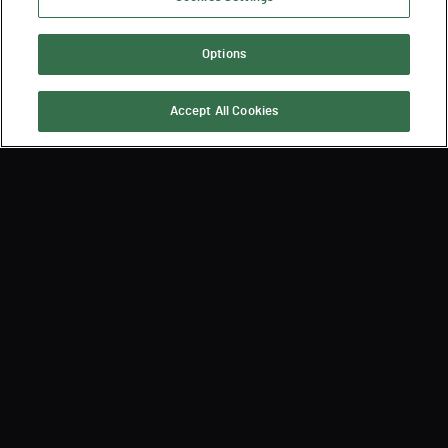
Options
Accept All Cookies
Iscriviti per ricevere le ultime
notizie su Semperis
By submitting, you agree that Semperis may send you information regarding its
products and services, and use and process your personal information in
accordance with Semperis’
Privacy Policy
. You can opt out at any time by
contacting privacy@semperis.com.
This site is protected by reCAPTCHA.