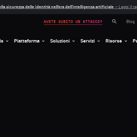
lla sicurezza delle identità nell'era dell'intelligenza artificiale
— Leggi il r
Blog
AVETE SUBITO UN ATTACCO?
is
Piattaforma
Soluzioni
Servizi
Risorse
P