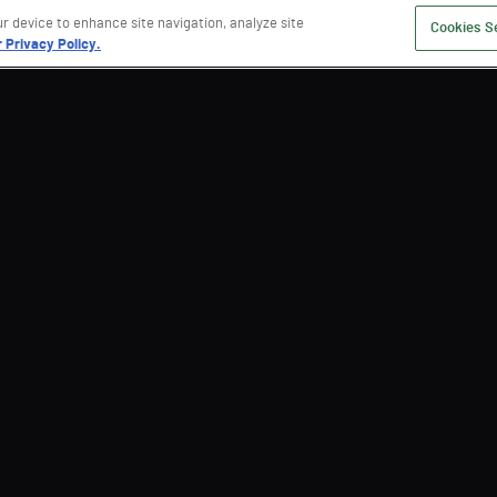
ur device to enhance site navigation, analyze site
Cookies S
 Privacy Policy.