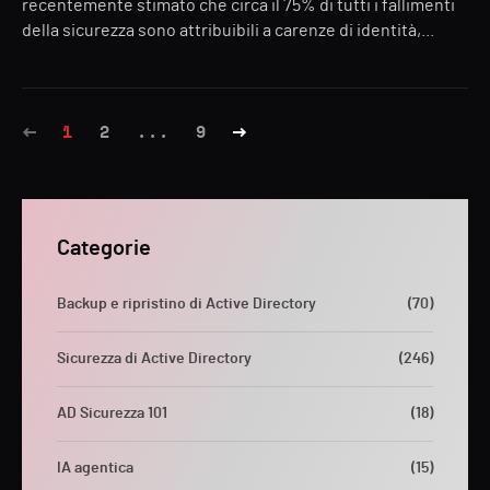
recentemente stimato che circa il 75% di tutti i fallimenti
della sicurezza sono attribuibili a carenze di identità,...
1
2
...
9
Categorie
Backup e ripristino di Active Directory
(70)
Sicurezza di Active Directory
(246)
AD Sicurezza 101
(18)
IA agentica
(15)