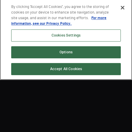
By clicking “Accept All Cookies”, you agree to the storing of
cookies on your device to enhance site navigation, analyze
site usage, and assist in our marketing efforts.
For more
information, see our Privacy Policy.
Cookies Settings
Options
Accept All Cookies
Iscriviti per ricevere le ultime
notizie su Semperis
By submitting, you agree that Semperis may send you information regarding its