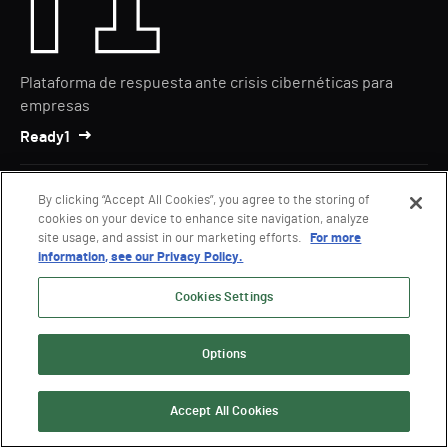
Plataforma de respuesta ante crisis cibernéticas para
empresas
Ready1
By clicking “Accept All Cookies”, you agree to the storing of
cookies on your device to enhance site navigation, analyze
site usage, and assist in our marketing efforts.
For more
information, see our Privacy Policy.
Cookies Settings
Evaluación de seguridad de AD híbrido
Options
Purple Knight
Accept All Cookies