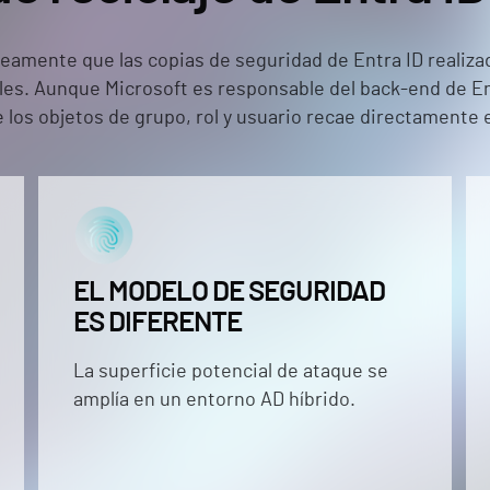
mente que las copias de seguridad de Entra ID realizad
s. Aunque Microsoft es responsable del back-end de Ent
los objetos de grupo, rol y usuario recae directamente e
EL MODELO DE SEGURIDAD
ES DIFERENTE
La superficie potencial de ataque se
amplía en un entorno AD híbrido.