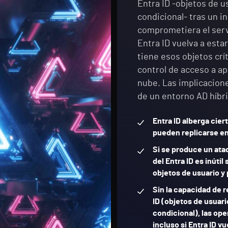
Entra ID -objetos de us
condicional- tras un i
comprometiera el serv
Entra ID vuelva a estar
tiene esos objetos crí
control de acceso a ap
nube. Las implicacion
de un entorno AD híbr
Entra ID alberga cier
pueden replicarse en
Si se produce un ata
del Entra ID es inúti
objetos de usuario y 
Sin la capacidad de 
ID (objetos de usuari
condicional), las op
incluso si Entra ID vu