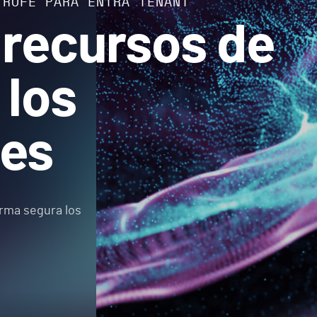
TROFE PARA ENTRA TENANT
 recursos de
 los
ues
orma segura los