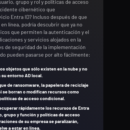
uario, grupo y rol y políticas de acceso
ncidente cibernético que
icio Entra ID? Incluso después de que
 en línea, podría descubrir que ya no
ticos que permiten la autenticación y el
licaciones y servicios alojados en la
es de seguridad de la implementación
ido pueden pasarse por alto fácilmente:
tos objetos que sólo existen en la nube y no
 su entorno AD local.
que de ransomware, la papelera de reciclaje
l si se borran o modifican recursos como
políticas de acceso condicional.
recuperar rápidamente los recursos de Entra
o, grupo y función y políticas de acceso
eraciones de su empresa se paralizarán,
elve a estar en línea.