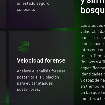
un estado seguro
bosqu
conocido.
Los ataques 
vulnerabilid
paralizar su 
comprobado 
intervencion
reales. Semp
Velocidad forense
Recovery ADF
específicame
Acelere el análisis forense
identidades p
posterior a la violación
y capaz de ha
para evitar ataques
en tiempo re
posteriores.
un bosque lim
minutos u ho