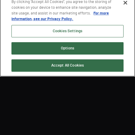
By clicking “Accept All Cookies”, you agree to the storing of
cookies on your device to enhance site navigation, analyze
site usage, and assist in our marketing efforts.
For more
information, see our Privacy Policy.
Cookies Settings
Options
Accept All Cookies
Suscríbase para recibir las
últimas noticias de Semperis
By submitting, you agree that Semperis may send you information regarding its
products and services, and use and process your personal information in