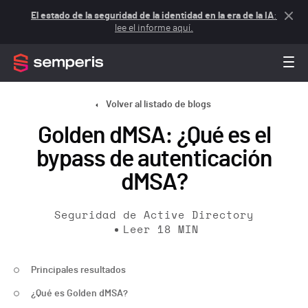
El estado de la seguridad de la identidad en la era de la IA
:
lee el informe aquí.
Volver al listado de blogs
Golden dMSA: ¿Qué es el
bypass de autenticación
dMSA?
Seguridad de Active Directory
Leer
18
MIN
Principales resultados
¿Qué es Golden dMSA?