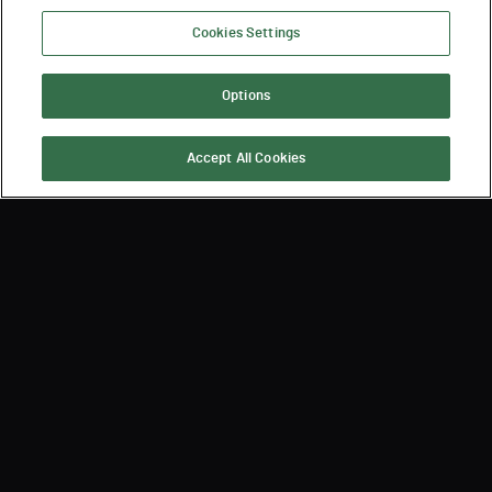
Cookies Settings
Options
Accept All Cookies
Suscríbase para recibir las
últimas noticias de Semperis
By submitting, you agree that Semperis may send you information regarding its
products and services, and use and process your personal information in
accordance with Semperis’
Privacy Policy
. You can opt out at any time by
contacting privacy@semperis.com.
This site is protected by reCAPTCHA.