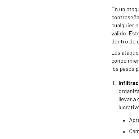
En un ataqu
contraseña 
cualquier a
válido. Est
dentro de 
Los ataque
conocimien
los pasos p
Infiltra
organiza
llevar a
lucrativ
Apr
Cam