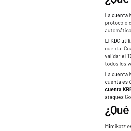
La cuenta 
protocolo 
automátic
El KDC util
cuenta. Cua
validar el 
todos los v
La cuenta K
cuenta es ú
cuenta KR
ataques Go
¿Qué
Mimikatz es