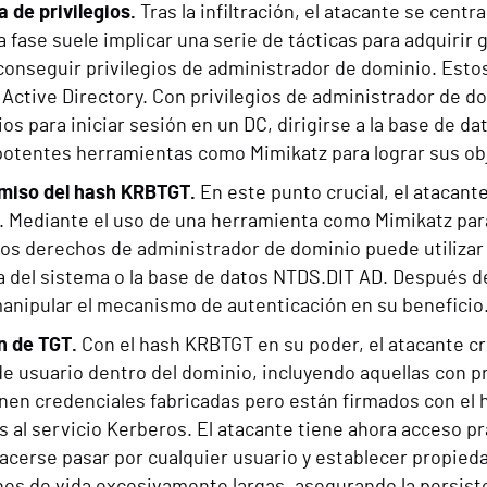
 de privilegios.
Tras la infiltración, el atacante se centr
a fase suele implicar una serie de tácticas para adquiri
 conseguir privilegios de administrador de dominio. Esto
Active Directory. Con privilegios de administrador de do
os para iniciar sesión en un DC, dirigirse a la base de da
 potentes herramientas como Mimikatz para lograr sus ob
iso del hash KRBTGT.
En este punto crucial, el atacan
. Mediante el uso de una herramienta como Mimikatz para
os derechos de administrador de dominio puede utilizar 
 del sistema o la base de datos NTDS.DIT AD. Después d
anipular el mecanismo de autenticación en su beneficio
n de TGT.
Con el hash KRBTGT en su poder, el atacante cr
e usuario dentro del dominio, incluyendo aquellas con p
nen credenciales fabricadas pero están firmados con el
 al servicio Kerberos. El atacante tiene ahora acceso pr
cerse pasar por cualquier usuario y establecer propieda
es de vida excesivamente largas, asegurando la persist