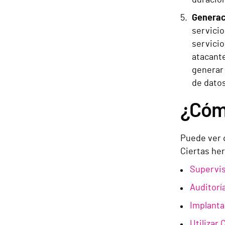
Generaci
servicio
servicio
atacante
generar 
de datos
¿Cómo
Puede ver 
Ciertas he
Supervis
Auditorí
Implanta
Utilizar