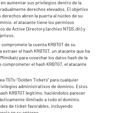
a en aumentar sus privilegios dentro de la
r gradualmente derechos elevados. El objetivo
s derechos abren la puerta al núcleo de su
minio, el atacante tiene los permisos
tos de Active Directory (archivo NTDS.dit) y
jetivos.
te compromete la cuenta KRBTGT de su
 extraer el hash KRBTGT, un atacante que ha
Mimikatz para cosechar los datos hash de la
e comprometer el hash KRBTGT, el atacante
.
ea TGTs-"Golden Tickets" para cualquier
rivilegios administrativos de dominio. Estos
 hash KRBTGT legítimo, haciéndolos parecer
ácticamente ilimitado a todo el dominio.
des de ticket favorables, incluyendo
encia en su entorno.