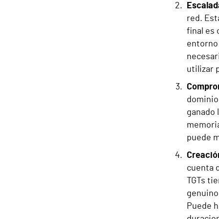
Escalada
red. Est
final es
entorno 
necesari
utilizar
Comprom
dominio
ganado l
memoria
puede m
Creació
cuenta d
TGTs tie
genuinos
Puede ha
duracion