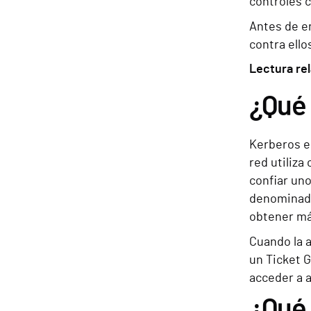
controles 
Antes de e
contra ello
Lectura re
¿Qué
Kerberos es
red utiliza
confiar uno
denominadas
obtener má
Cuando la a
un Ticket G
acceder a 
¿Qué