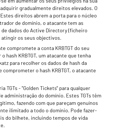
a-se em aumentar os seus privilégios na sua
adquirir gradualmente direitos elevados. O
. Estes direitos abrem a porta para o núcleo
trador de domínio, o atacante tem as
 de dados do Active Directory (ficheiro
atingir os seus objectivos.
nte compromete a conta KRBTGT do seu
ir o hash KRBTGT, um atacante que tenha
katz para recolher os dados de hash da
de comprometer o hash KRBTGT, o atacante
a TGTs - "Golden Tickets" para qualquer
s de administração do domínio. Estes TGTs têm
egítimo, fazendo com que pareçam genuínos
te ilimitado a todo o domínio. Pode fazer-
is do bilhete, incluindo tempos de vida
te.