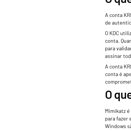
A conta KR
de autenti
O KDC util
conta. Quan
para valida
assinar to
A conta KR
conta é ape
comprometi
O que
Mimikatz é 
para fazer
Windows sã