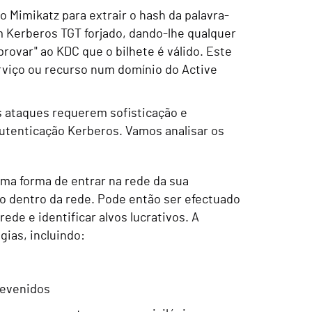
 Mimikatz para extrair o hash da palavra-
m Kerberos TGT forjado, dando-lhe qualquer
rovar" ao KDC que o bilhete é válido. Este
erviço ou recurso num domínio do Active
s ataques requerem sofisticação e
utenticação Kerberos. Vamos analisar os
uma forma de entrar na rede da sua
io dentro da rede. Pode então ser efectuado
de e identificar alvos lucrativos. A
gias, incluindo:
revenidos