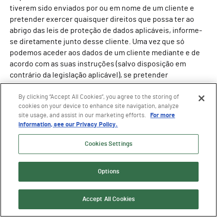
tiverem sido enviados por ou em nome de um cliente e
pretender exercer quaisquer direitos que possa ter ao
abrigo das leis de proteção de dados aplicáveis, informe-
se diretamente junto desse cliente. Uma vez que só
podemos aceder aos dados de um cliente mediante e de
acordo com as suas instruções (salvo disposição em
contrário da legislação aplicável), se pretender
apresentar-nos o seu pedido diretamente, indique-nos o
nome do cliente que nos enviou os seus dados.
By clicking “Accept All Cookies”, you agree to the storing of
cookies on your device to enhance site navigation, analyze
Encaminharemos o seu pedido para esse cliente e
site usage, and assist in our marketing efforts.
For more
prestar-lhe-emos o apoio necessário para responder ao
information, see our Privacy Policy.
seu pedido dentro de um prazo razoável.
Cookies Settings
10.4 As preferências do utilizador relativamente às
comunicações de marketing
Options
Se processarmos os seus dados pessoais com o objetivo
de lhe enviar comunicações de marketing, pode gerir a
receção dessas comunicações clicando na ligação "anular
Accept All Cookies
a subscrição" localizada na parte inferior dessas