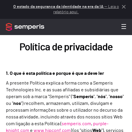
O estado da segurança da identidade na era da IA
— Leia o
relatório aqui.
Política de privacidade
1. O que é esta política e porque é que a deve ler
A presente Política explica a forma como a Semperis
Technologies Inc. e as suas afiliadas e subsidiárias que
operam sob a marca "Semperis" ("
Semperis
", "
nós
", "
nosso
"
ou "
nos
") recolhem, armazenam, utilizam, divulgam e
processam informações sobre o utilizador no decurso da
nossa atividade, incluindo através dos nossos sítios Web
com ligação a esta Política (
semperis.com
,
purple-
knight.com
e
www.hipconf.com
) (os "sítios
Web
"), serviços