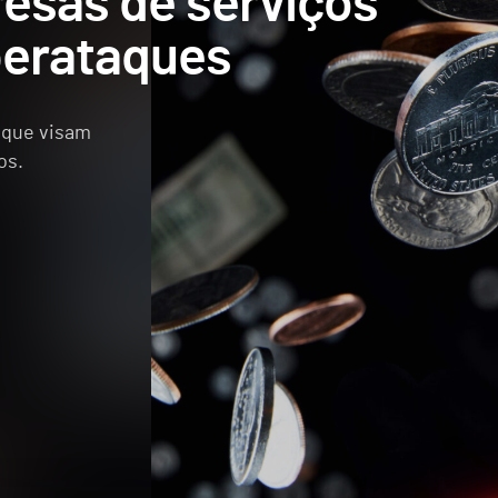
esas de serviços
berataques
 que visam
os.