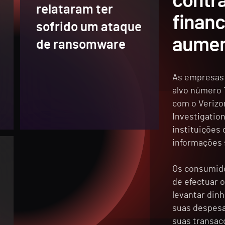
contra
relataram ter
financ
sofrido um ataque
aumen
de ransomware
As empresas 
alvo número 
com o Verizo
Investigatio
instituições
informações 
Os consumid
de efectuar 
levantar din
suas despesa
suas transac