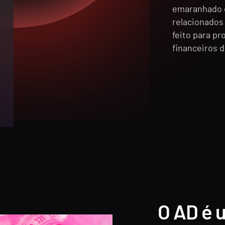
emaranhado d
relacionados
feito para p
financeiros 
O AD é 