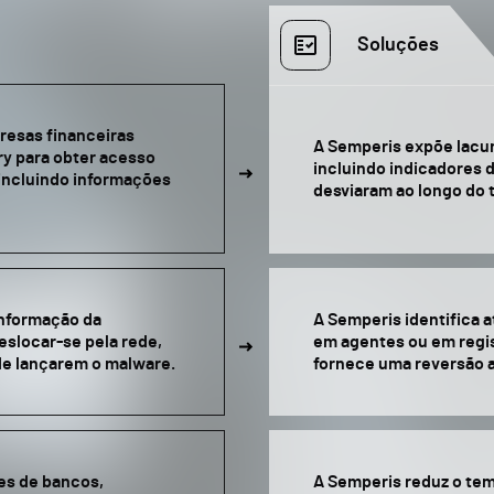
Soluções
resas financeiras
A Semperis expõe lacun
ry para obter acesso
incluindo indicadores
 incluindo informações
desviaram ao longo do 
informação da
A Semperis identifica
eslocar-se pela rede,
em agentes ou em regis
de lançarem o malware.
fornece uma reversão 
es de bancos,
A Semperis reduz o tem