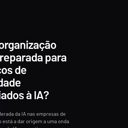
 organização
preparada para
cos de
idade
ados à IA?
lerada da IA nas empresas de
 está a dar origem a uma onda