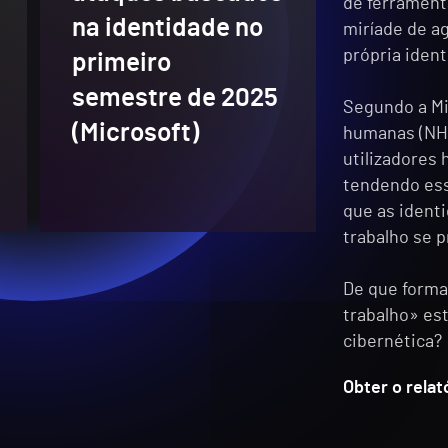
de ferrament
na identidade no
miríade de a
própria iden
primeiro
semestre de 2025
Segundo a Mi
(Microsoft)
humanas (NHI
utilizadores
tendendo ess
que as ident
trabalho se p
De que forma
trabalho» est
cibernética?
Obter o relat