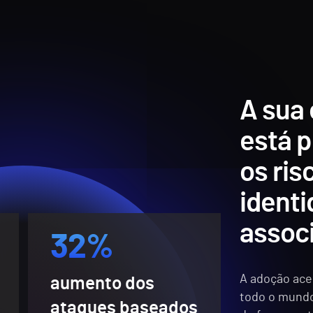
A sua
está 
os ris
ident
associ
32%
A adoção ace
aumento dos
todo o mundo
ataques baseados