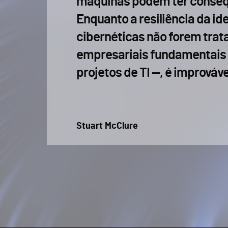
máquinas podem ter conseq
Enquanto a resiliência da id
cibernéticas não forem tra
empresariais fundamentais
projetos de TI —, é imprová
Stuart McClure