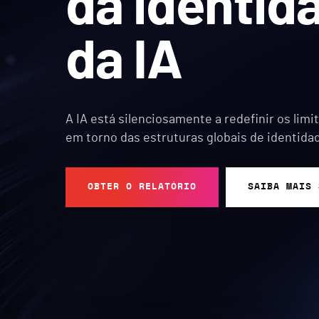
da identid
da IA
A IA está silenciosamente a redefinir os lim
em torno das estruturas globais de identida
OBTER O RELATÓRIO
SAIBA MAIS 