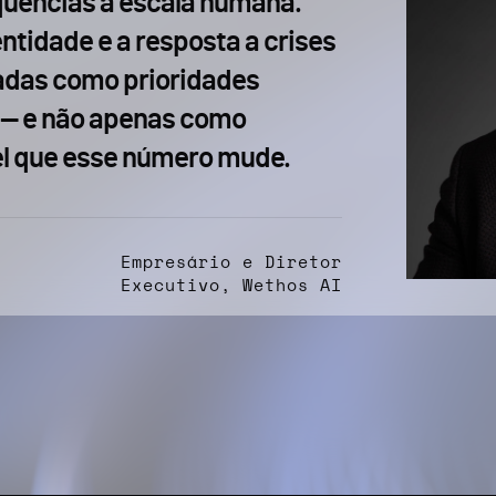
uências à escala humana.
entidade e a resposta a crises
tadas como prioridades
 — e não apenas como
vel que esse número mude.
Empresário e Diretor
Executivo, Wethos AI