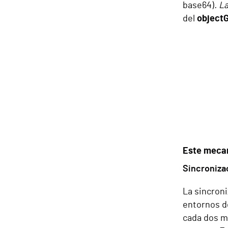
base64)
.
La
del
object
Este mecan
Sincroniza
La sincroni
entornos de
cada dos mi