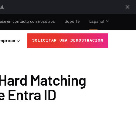
uí.
ase en contacto con nosotros
Soporte
Español
mpresa
SOLICITAR UNA DEMOSTRACIÓN
 Hard Matching
 Entra ID