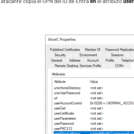
 atacante copia el UPN del ID de Entra
en
el atributo
use