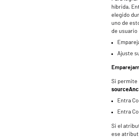
híbrida, En
elegido dur
uno de esto
de usuario 
Emparej
Ajuste s
Emparejam
Si permite 
sourceAnc
Entra Co
Entra Co
Si el atrib
ese atribut