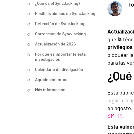
¿Qué es el SyncJacking?
T
Posibles abusos de SyncJacking
Detección de SyncJacking
Actualizac
Corrección de SyncJacking
que
la
técn
Actualización de 2026
privilegios
Por qué es importante esta
bloquear l
investigación
para las v
Calendario de divulgación
¿Qué 
Agradecimientos
Más información
Esta publi
lugar a la 
en agosto, 
SMTP)
.
Esta vulne