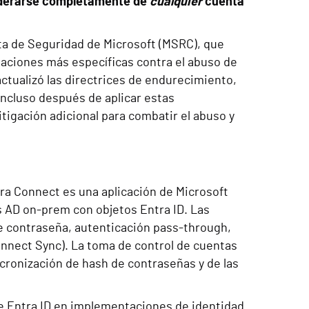
poderarse completamente de
cualquier
cuenta
a de Seguridad de Microsoft (MSRC), que
aciones más específicas contra el abuso de
ctualizó las directrices de endurecimiento,
incluso después de aplicar estas
igación adicional para combatir el abuso y
tra Connect es una aplicación de Microsoft
s AD on-prem con objetos Entra ID. Las
de contraseña, autenticación pass-through,
onnect Sync). La toma de control de cuentas
incronización de hash de contraseñas y de las
 de Entra ID en implementaciones de identidad