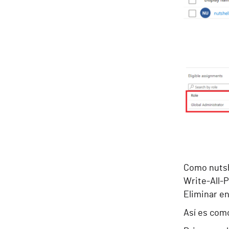
Como nutsh
Write-All-
Eliminar e
Así es com