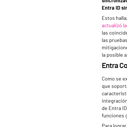
sincroniza
Entra ID si
Estos hall
actualizó l
las coinci
las prueba
mitigacion
la posible 
Entra C
Como se exp
que soporta
caracterís
integración
de Entra ID
funciones 
Para lograr