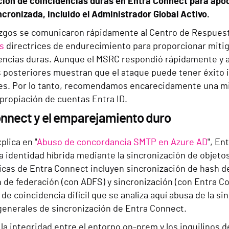
ción de coincidencias duras en Entra Connect para a
ncronizada, incluido el Administrador Global Activo.
azgos se comunicaron rápidamente al Centro de Respuest
as
directrices de endurecimiento para proporcionar mitig
dencias duras. Aunque el MSRC respondió rápidamente y a
s posteriores muestran que el ataque puede tener éxito 
es. Por lo tanto, recomendamos encarecidamente una mit
apropiación de cuentas Entra ID.
onnect y el emparejamiento duro
lica en "
Abuso de concordancia SMTP en Azure AD
", En
 identidad híbrida mediante la sincronización de objeto
ticas de Entra Connect incluyen sincronización de hash 
 de federación (con ADFS) y sincronización (con Entra C
 de coincidencia difícil que se analiza aquí abusa de la s
generales de sincronización de Entra Connect.
 la integridad entre el entorno on-prem y los inquilinos