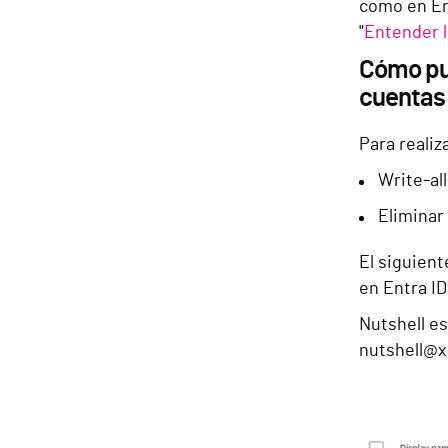
como en Ent
"
Entender l
Cómo pue
cuentas 
Para realiz
Write-al
Eliminar
El siguient
en Entra ID
Nutshell es
nutshell@