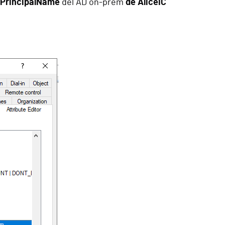
rPrincipalName
del AD on-prem
de AliceIC