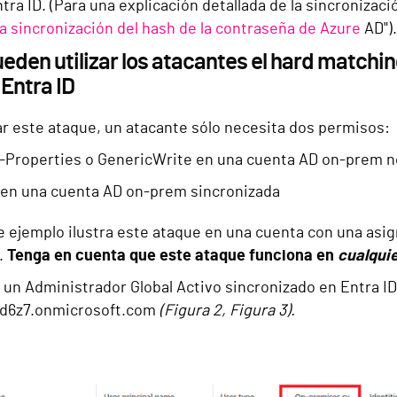
ra ID. (Para una explicación detallada de la sincronizaci
a sincronización del hash de la contraseña de Azure
AD").
den utilizar los atacantes el hard matching
Entra ID
ar este ataque, un atacante sólo necesita dos permisos:
l-Properties o GenericWrite en una cuenta AD on-prem n
 en una cuenta AD on-prem sincronizada
e ejemplo ilustra este ataque en una cuenta con una asig
.
Tenga en cuenta que este ataque funciona en
cualqui
 un Administrador Global Activo sincronizado en Entra I
xd6z7.onmicrosoft.com
(Figura 2, Figura 3).