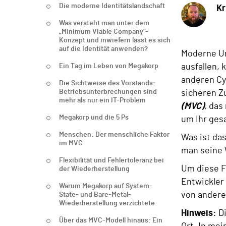
Die moderne Identitätslandschaft
Kr
Was versteht man unter dem
„Minimum Viable Company“-
Konzept und inwiefern lässt es sich
auf die Identität anwenden?
Moderne Un
Ein Tag im Leben von Megakorp
ausfallen,
anderen Cyb
Die Sichtweise des Vorstands:
Betriebsunterbrechungen sind
sicheren Z
mehr als nur ein IT-Problem
(MVC)
,
das 
Megakorp und die 5 Ps
um Ihr ges
Menschen: Der menschliche Faktor
Was ist da
im MVC
man seine 
Flexibilität und Fehlertoleranz bei
Um diese F
der Wiederherstellung
Entwickler
Warum Megakorp auf System-
von andere
State- und Bare-Metal-
Wiederherstellung verzichtete
Hinweis:
Di
Über das MVC-Modell hinaus: Ein