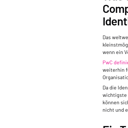
Compa
Iden
Das weltwe
kleinstmög
wenn ein Vo
PwC defini
weiterhin 
Organisatio
Da die Iden
wichtigste
können sic
nicht und e