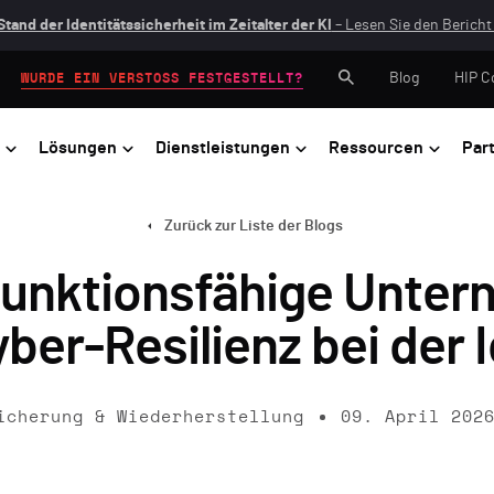
Stand der Identitätssicherheit im Zeitalter der KI
– Lesen Sie den Bericht 
Blog
HIP C
WURDE EIN VERSTOSS FESTGESTELLT?
Lösungen
Dienstleistungen
Ressourcen
Par
Zurück zur Liste der Blogs
unktionsfähige Untern
er-Resilienz bei der I
icherung & Wiederherstellung
09. April 202