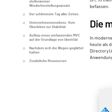
Ort. In me
stufenweiser
Wiederherstellungsansatz
befassen.
Der schlimmste Tag aller Zeiten.
Die m
Unternehmensresilienz: Vom
Überleben zur Stabilität
Aufbau eines umfassenden MVC
In modernen
auf der Grundlage von Identität
heute als 
Nachdem sich die Wogen geglättet
Directory (
hatten
Anwendunge
Zusätzliche Ressourcen