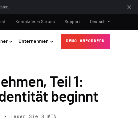
hier.
onf
Kontaktieren Sie uns
Support
Deutsch
tner
Unternehmen
DEMO ANFORDERN
ehmen, Teil 1:
dentität beginnt
6
Lesen Sie
8
MIN