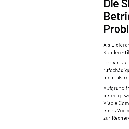
Die S
Betri
Prob
Als Liefera
Kunden stil
Der Vorstan
rufschädig
nicht als r
Aufgrund f
beteiligt 
Viable Com
eines Vorf
zur Recher