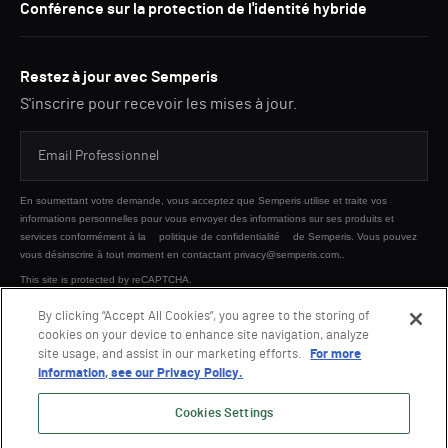
Conférence sur la protection de l'identité hybride
Restez à jour avec Semperis
S'inscrire pour recevoir les mises à jour.
En soumettant votre demande, vous acceptez que Semperis utilise et traite vos
informations personnelles pour vous envoyer des informations sur ses produits et
services conformément à la
politique de confidentialité
de Semperis. Vous pouvez
vous désinscrire à tout moment en contactant privacy@semperis.com..
This site is protected by reCAPTCHA.
By clicking “Accept All Cookies”, you agree to the storing of
cookies on your device to enhance site navigation, analyze
ENVOYER
site usage, and assist in our marketing efforts.
For more
information, see our Privacy Policy.
Cookies Settings