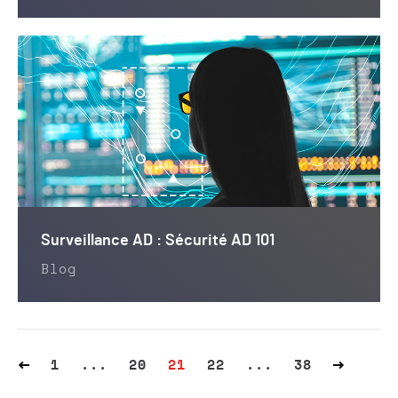
Surveillance AD : Sécurité AD 101
Blog
1
...
20
21
22
...
38