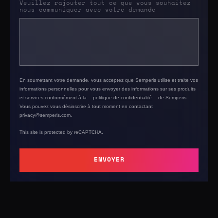
Veuillez rajouter tout ce que vous souhaitez
nous communiquer avec votre demande
En soumettant votre demande, vous acceptez que Semperis utilise et traite vos
informations personnelles pour vous envoyer des informations sur ses produits
et services conformément à la
politique de confidentialité
de Semperis.
Vous pouvez vous désinscrire à tout moment en contactant
privacy@semperis.com.
This site is protected by reCAPTCHA.
ENVOYER