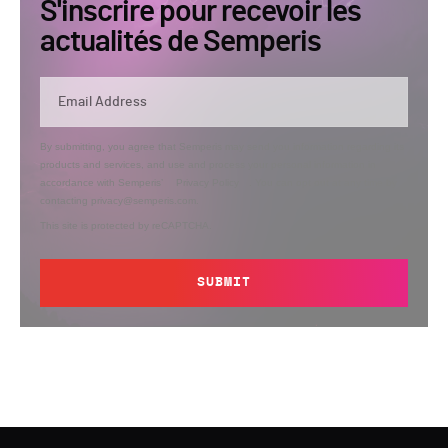
S'inscrire pour recevoir les
actualités de Semperis
By submitting, you agree that Semperis may send you information regarding its
products and services, and use and process your personal information in
accordance with Semperis’
Privacy Policy
. You can opt out at any time by
contacting privacy@semperis.com.
This site is protected by reCAPTCHA.
SUBMIT