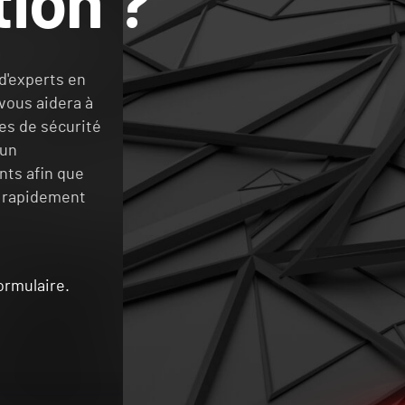
tion ?
 d'experts en
vous aidera à
les de sécurité
 un
nts afin que
s rapidement
ormulaire.