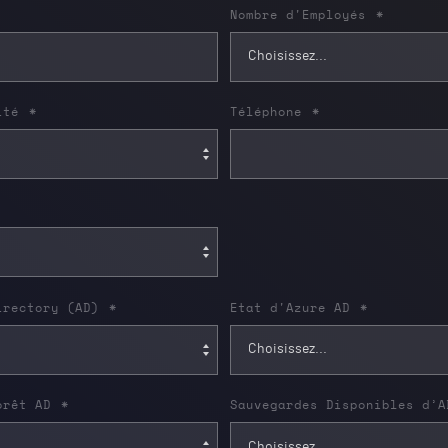
Nombre d'Employés
*
ité
*
Téléphone
*
irectory (AD)
*
Etat d'Azure AD
*
orêt AD
*
Sauvegardes Disponibles d’A