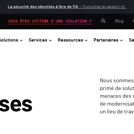
La sécurité des identités à l'ère de l'IA
— Consultez le rapport ici.
Blog
VOUS ÊTES VICTIME D'UNE VIOLATION ?
Solutions
Services
Ressources
Partenaires
Se
Nous sommes f
primé de solu
ses
menaces des sy
de modernisat
un lieu de tra