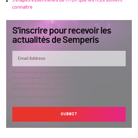
5 étapes essentielles de l'ITDR que les RSSI doivent
connaître
S'inscrire pour recevoir les
actualités de Semperis
By submitting, you agree that Semperis may send you information regarding its
products and services, and use and process your personal information in
accordance with Semperis’
Privacy Policy
. You can opt out at any time by
contacting privacy@semperis.com.
This site is protected by reCAPTCHA.
SUBMIT