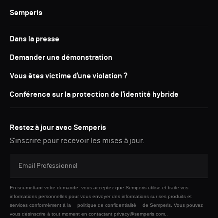
Semperis
Dans la presse
Demander une démonstration
Vous êtes victime d'une violation ?
Conférence sur la protection de l'identité hybride
Restez à jour avec Semperis
S'inscrire pour recevoir les mises à jour.
En soumettant votre demande, vous acceptez que Semperis utilise et traite vos
informations personnelles pour vous envoyer des informations sur ses produits et
services conformément à la
politique de confidentialité
de Semperis. Vous pouvez
vous désinscrire à tout moment en contactant privacy@semperis.com..