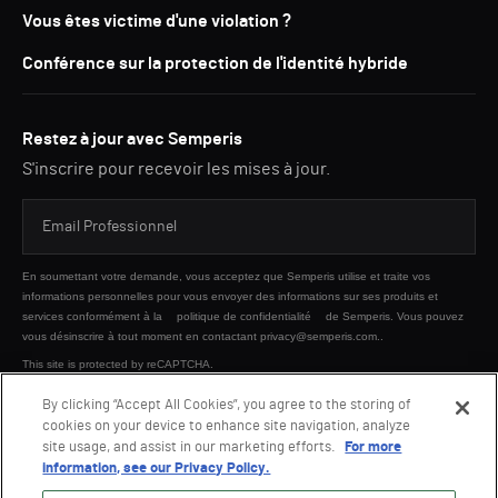
Vous êtes victime d'une violation ?
Conférence sur la protection de l'identité hybride
Restez à jour avec Semperis
S'inscrire pour recevoir les mises à jour.
En soumettant votre demande, vous acceptez que Semperis utilise et traite vos
informations personnelles pour vous envoyer des informations sur ses produits et
services conformément à la
politique de confidentialité
de Semperis. Vous pouvez
vous désinscrire à tout moment en contactant privacy@semperis.com..
This site is protected by reCAPTCHA.
By clicking “Accept All Cookies”, you agree to the storing of
cookies on your device to enhance site navigation, analyze
ENVOYER
site usage, and assist in our marketing efforts.
For more
information, see our Privacy Policy.