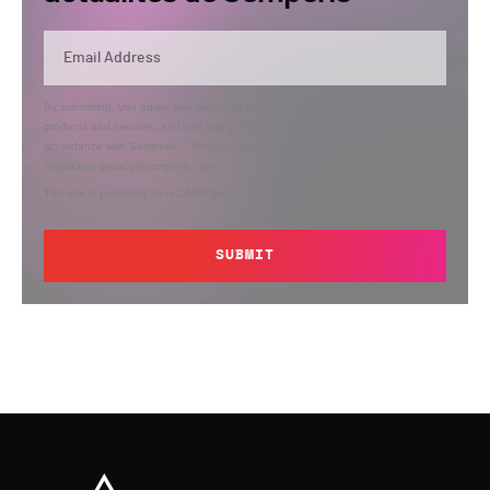
By submitting, you agree that Semperis may send you information regarding its
products and services, and use and process your personal information in
accordance with Semperis’
Privacy Policy
. You can opt out at any time by
contacting privacy@semperis.com.
This site is protected by reCAPTCHA.
SUBMIT