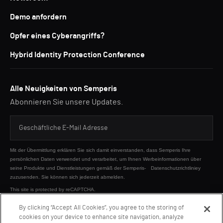
Demo anfordern
Opfer eines Cyberangriffs?
Hybrid Identity Protection Conference
Alle Neuigkeiten von Semperis
Abonnieren Sie unsere Updates.
Mit der Übermittlung erklären Sie sich damit einverstanden, dass Semperis Ihre
persönlichen Daten verwendet und verarbeitet, um Ihnen Werbeinformationen über
seine Produkte und Dienstleistungen gemäß der Semperis-
Datenschutzrichtliniey
zuzusenden. Sie können sich jederzeit abmelden.
This site is protected by reCAPTCHA.
By clicking “Accept All Cookies”, you agree to the storing of
cookies on your device to enhance site navigation, analyze
SENDEN