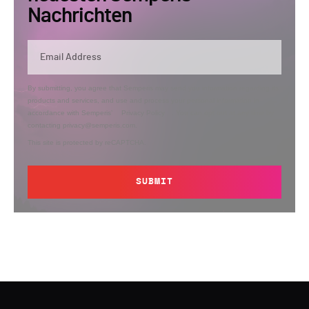
Nachrichten
By submitting, you agree that Semperis may send you information regarding its
products and services, and use and process your personal information in
accordance with Semperis’
Privacy Policy
. You can opt out at any time by
contacting privacy@semperis.com.
This site is protected by reCAPTCHA.
SUBMIT