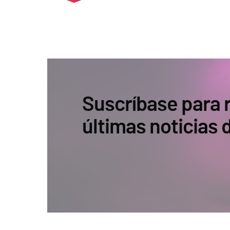
Suscríbase para r
últimas noticias