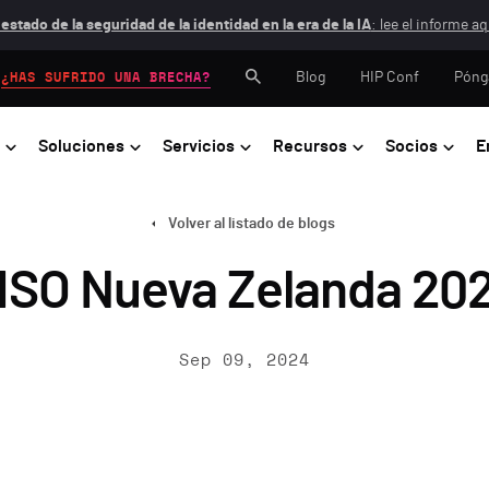
 estado de la seguridad de la identidad en la era de la IA
: lee el informe aq
Blog
HIP Conf
Póng
¿HAS SUFRIDO UNA BRECHA?
Soluciones
Servicios
Recursos
Socios
E
Volver al listado de blogs
ISO Nueva Zelanda 20
Sep 09, 2024