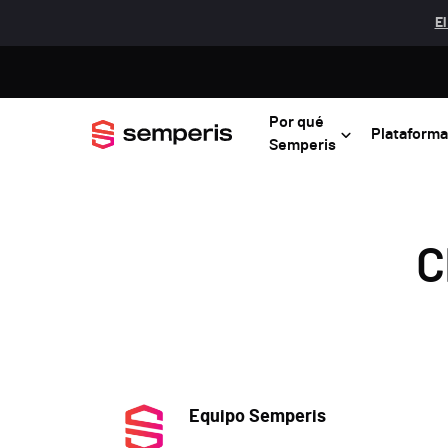
El
Por qué
Plataforma
Semperis
C
Equipo Semperis