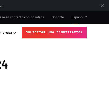
uí.
ase en contacto con nosotros
Soporte
Español
mpresa
SOLICITAR UNA DEMOSTRACIÓN
24