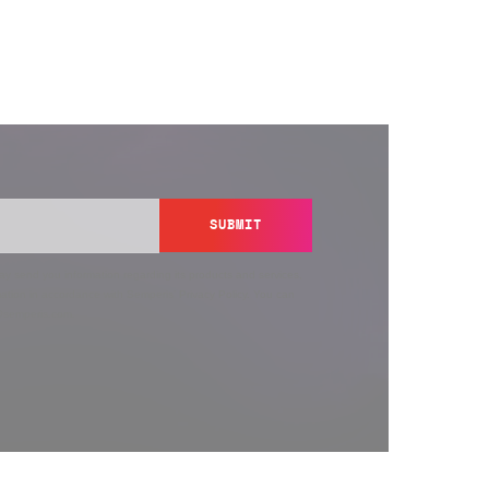
SUBMIT
y send you information regarding its products and services,
ation in accordance with Semperis’
Privacy Policy
. You can
y@semperis.com.