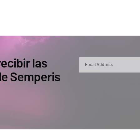
ecibir las
 de Semperis
By submitting, you agree that Semperis ma
and use and process your personal inform
opt out at any time by contacting privac
This site is protected by reCAPTCHA.