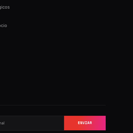
gicos
ocio
ENVIAR