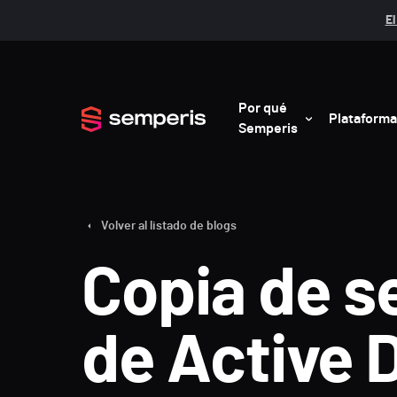
El
Por qué
Plataforma
Semperis
Volver al listado de blogs
Copia de s
de Active 