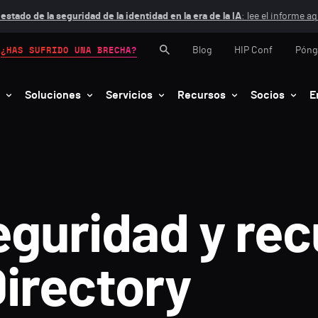
 estado de la seguridad de la identidad en la era de la IA
: lee el informe aq
Blog
HIP Conf
Póng
¿HAS SUFRIDO UNA BRECHA?
Soluciones
Servicios
Recursos
Socios
E
eguridad y re
Directory