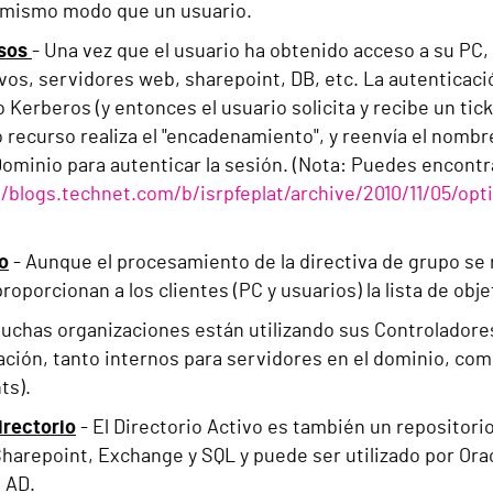
l mismo modo que un usuario.
rsos
- Una vez que el usuario ha obtenido acceso a su PC
ivos, servidores web, sharepoint, DB, etc. La autenticac
 Kerberos (y entonces el usuario solicita y recibe un ti
 recurso realiza el "encadenamiento", y reenvía el nombr
Dominio para autenticar la sesión. (Nota: Puedes encontr
//blogs.technet.com/b/isrpfeplat/archive/2010/11/05/opt
o
- Aunque el procesamiento de la directiva de grupo se rea
roporcionan a los clientes (PC y usuarios) la lista de ob
muchas organizaciones están utilizando sus Controladore
ación, tanto internos para servidores en el dominio, co
ts).
irectorio
- El Directorio Activo es también un repositor
arepoint, Exchange y SQL y puede ser utilizado por Orac
 AD.