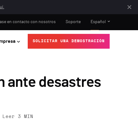
uí.
ase en contacto con nosotros
Soporte
Español
mpresa
SOLICITAR UNA DEMOSTRACIÓN
n ante desastres
Leer
3
MIN