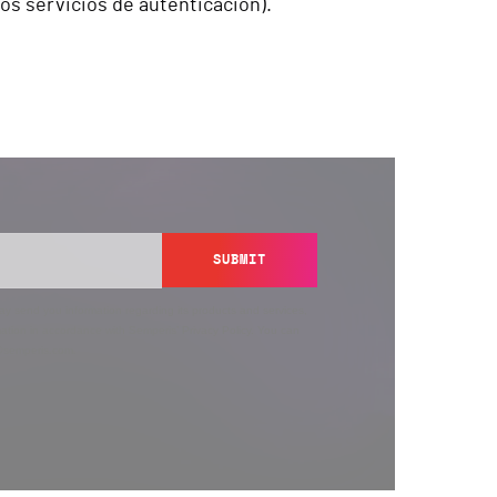
os servicios de autenticación).
SUBMIT
y send you information regarding its products and services,
ation in accordance with Semperis’
Privacy Policy
. You can
y@semperis.com.