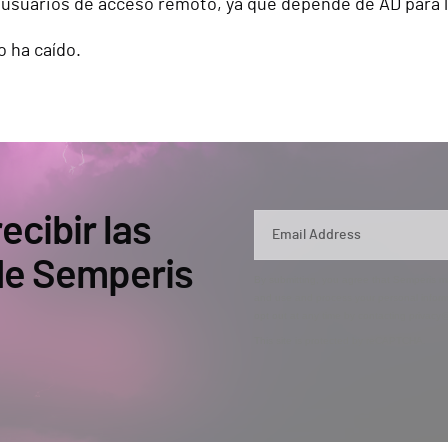
 usuarios de acceso remoto, ya que depende de AD para l
o ha caído.
ecibir las
 de Semperis
By submitting, you agree that Semperis ma
and use and process your personal inform
opt out at any time by contacting privac
This site is protected by reCAPTCHA.