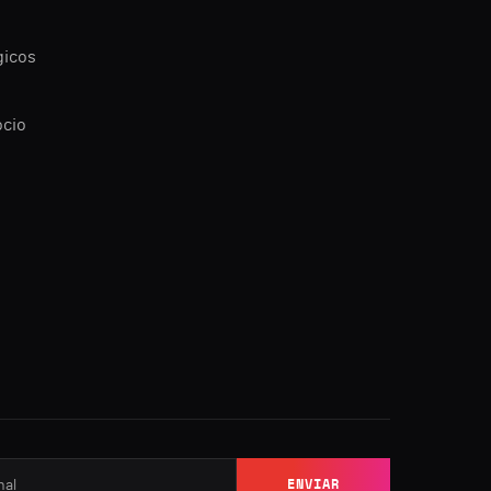
gicos
ocio
ENVIAR