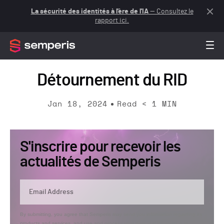
La sécurité des identités à l'ère de l'IA
— Consultez le
rapport ici.
Détournement du RID
Jan 18, 2024
Read
< 1
MIN
S'inscrire pour recevoir les
actualités de Semperis
By submitting, you agree that Semperis may send you information regarding its
products and services, and use and process your personal information in