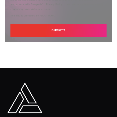
accordance with Semperis’
Privacy Policy
. You can opt out at any time by
contacting privacy@semperis.com.
This site is protected by reCAPTCHA.
SUBMIT