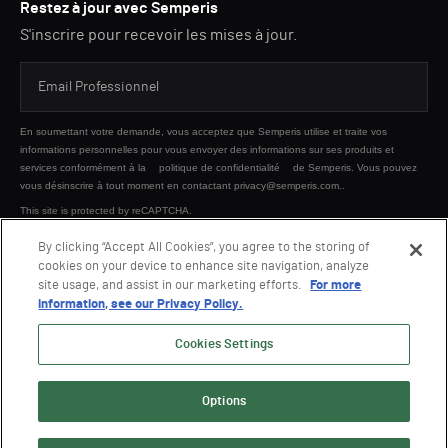
Restez à jour avec Semperis
S'inscrire pour recevoir les mises à jour.
En soumettant votre demande, vous acceptez que Semperis utilise et traite vos
informations personnelles pour vous envoyer des informations sur ses produits et
services conformément à la
politique de confidentialité
de Semperis. Vous pouvez
vous désinscrire à tout moment en contactant privacy@semperis.com..
This site is protected by reCAPTCHA.
By clicking “Accept All Cookies”, you agree to the storing of
cookies on your device to enhance site navigation, analyze
ENVOYER
site usage, and assist in our marketing efforts.
For more
information, see our Privacy Policy.
Cookies Settings
Options
© 2026 Semperis. Tous droits réservés.