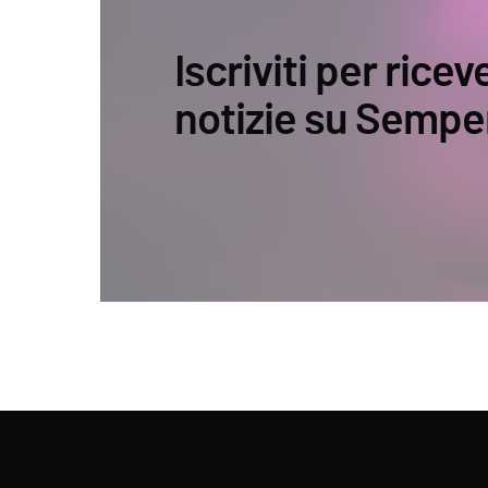
Iscriviti per ricev
notizie su Sempe