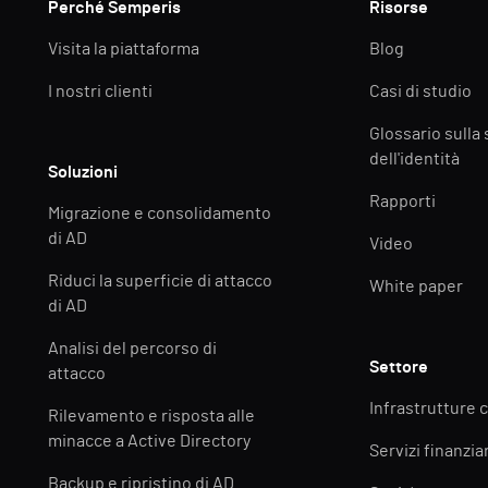
Perché Semperis
Risorse
Visita la piattaforma
Blog
I nostri clienti
Casi di studio
Glossario sulla
dell'identità
Soluzioni
Rapporti
Migrazione e consolidamento
di AD
Video
Riduci la superficie di attacco
White paper
di AD
Analisi del percorso di
Settore
attacco
Infrastrutture c
Rilevamento e risposta alle
minacce a Active Directory
Servizi finanziar
Backup e ripristino di AD