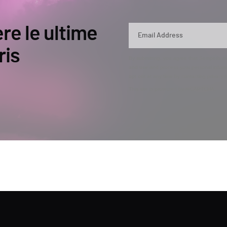
ere le ultime
ris
By submitting, you agree that Semperis ma
and use and process your personal inform
opt out at any time by contacting privac
This site is protected by reCAPTCHA.