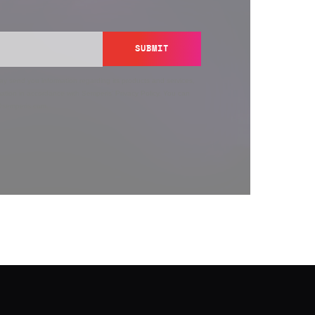
SUBMIT
y send you information regarding its products and services,
ation in accordance with Semperis’
Privacy Policy
. You can
y@semperis.com.