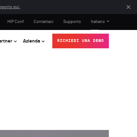
apporto qui.
HIP Conf
Contattaci
Supporto
Italiano
artner
Azienda
RICHIEDI UNA DEMO