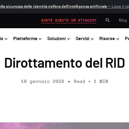
lla sicurezza delle identità nell'era dell'intelligenza artificiale
— Leggi il r
Blog
AVETE SUBITO UN ATTACCO?
is
Piattaforma
Soluzioni
Servizi
Risorse
P
Dirottamento del RID
18 gennaio 2024
Read
< 1
MIN