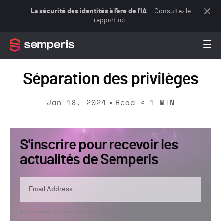
La sécurité des identités à l'ère de l'IA
— Consultez le
rapport ici.
Séparation des privilèges
Jan 18, 2024
Read
< 1
MIN
S'inscrire pour recevoir les
actualités de Semperis
By submitting, you agree that Semperis may send you information regarding its
products and services, and use and process your personal information in