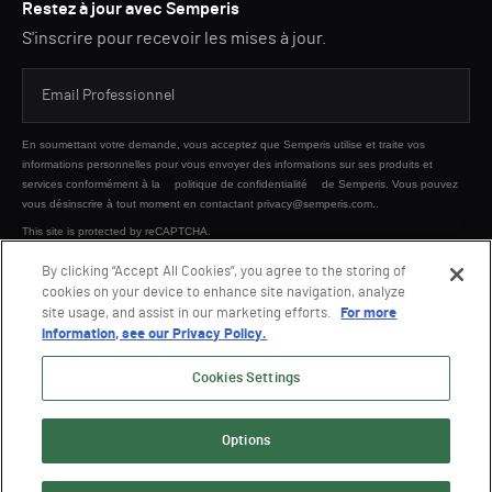
Restez à jour avec Semperis
S'inscrire pour recevoir les mises à jour.
En soumettant votre demande, vous acceptez que Semperis utilise et traite vos
informations personnelles pour vous envoyer des informations sur ses produits et
services conformément à la
politique de confidentialité
de Semperis. Vous pouvez
vous désinscrire à tout moment en contactant privacy@semperis.com..
This site is protected by reCAPTCHA.
By clicking “Accept All Cookies”, you agree to the storing of
cookies on your device to enhance site navigation, analyze
ENVOYER
site usage, and assist in our marketing efforts.
For more
information, see our Privacy Policy.
Cookies Settings
Options
© 2026 Semperis. Tous droits réservés.