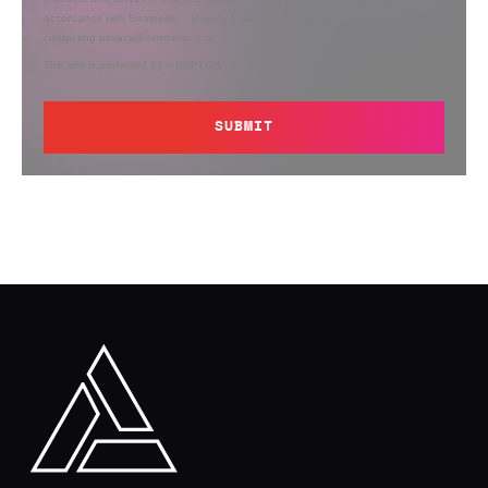
accordance with Semperis’
Privacy Policy
. You can opt out at any time by
contacting privacy@semperis.com.
This site is protected by reCAPTCHA.
SUBMIT