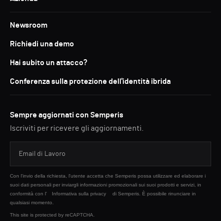
Newsroom
Richiedi una demo
Hai subito un attacco?
Conferenza sulla protezione dell'identità ibrida
Sempre aggiornati con Semperis
Iscriviti per ricevere gli aggiornamenti.
Con l'invio della richiesta, l'utente accetta che Semperis possa utilizzare ed elaborare i
suoi dati personali per inviargli informazioni promozionali sui suoi prodotti e servizi, in
conformità con l'
Informativa sulla privacy
di Semperis. È possibile rinunciare in
qualsiasi momento.
This site is protected by reCAPTCHA.