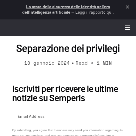
Lo stato della sicurezza delle identità nell'era
dell'intelligenza artificiale
— Leggi il rapporto qui.
Separazione dei privilegi
18 gennaio 2024
Read
< 1
MIN
Iscriviti per ricevere le ultime
notizie su Semperis
By submitting, you agree that Semperis may send you information regarding its
products and services, and use and process your personal information in