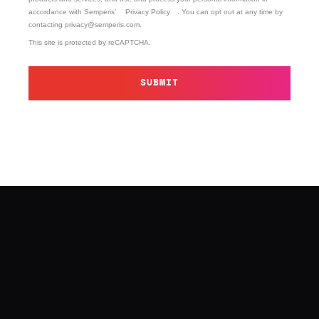
accordance with Semperis’
Privacy Policy
. You can opt out at any time by
contacting privacy@semperis.com.
This site is protected by reCAPTCHA.
SUBMIT