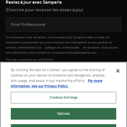
Restez à jour avec Semperis
S'inscrire pour recevoir les mises à jour.
En soumettant votre demande, vous acceptez que Semperis utilise et traite vos
informations personnelles pour vous envoyer des informations sur ses produits et
services conformément à la
politique de confidentialité
de Semperis. Vous pouvez
vous désinscrire à tout moment en contactant privacy@semperis.com..
This site is protected by reCAPTCHA.
By clicking “Accept All Cookies”, you agree to the storing of
cookies on your device to enhance site navigation, analyze
ENVOYER
site usage, and assist in our marketing efforts.
For more
information, see our Privacy Policy.
Cookies Settings
Options
© 2026 Semperis. Tous droits réservés.