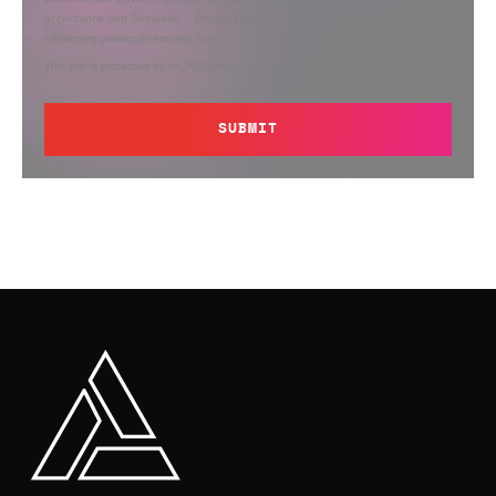
accordance with Semperis’
Privacy Policy
. You can opt out at any time by
contacting privacy@semperis.com.
This site is protected by reCAPTCHA.
SUBMIT