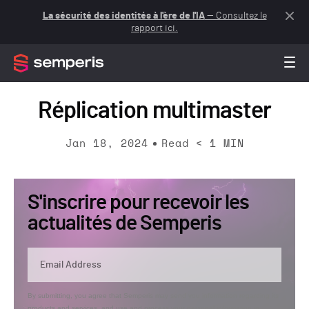
La sécurité des identités à l'ère de l'IA
— Consultez le
rapport ici.
Réplication multimaster
Jan 18, 2024
Read
< 1
MIN
S'inscrire pour recevoir les
actualités de Semperis
By submitting, you agree that Semperis may send you information regarding its
products and services, and use and process your personal information in