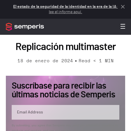
El estado de la seguridad de la identidad en la era de la IA
:
lee el informe aquí.
Replicación multimaster
18 de enero de 2024
Read
< 1
MIN
Suscríbase para recibir las
últimas noticias de Semperis
By submitting, you agree that Semperis may send you information regarding its
products and services, and use and process your personal information in