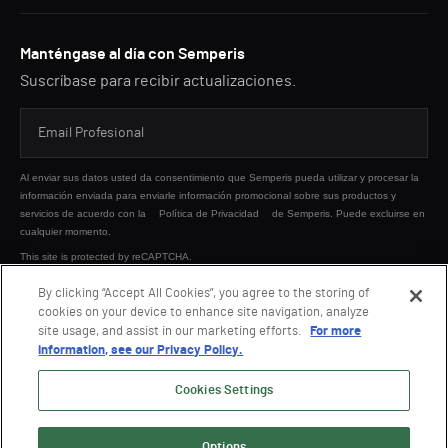
Manténgase al día con Semperis
Suscríbase para recibir actualizaciones.
Al enviar sus datos usted da consentimiento que Semperis pueda utilizar y procesar la
información enviada para enviarle información promocional sobre sus productos y
servicios de acuerdo con la
Política de Privacidad
de Semperis. Puede excluirse en
cualquier momento.
This site is protected by reCAPTCHA.
By clicking “Accept All Cookies”, you agree to the storing of
cookies on your device to enhance site navigation, analyze
ENVIAR
site usage, and assist in our marketing efforts.
For more
information, see our Privacy Policy.
Cookies Settings
Options