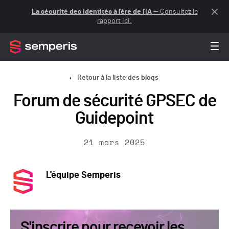
La sécurité des identités à l'ère de l'IA
— Consultez le
rapport ici.
Retour à la liste des blogs
Forum de sécurité GPSEC de
Guidepoint
21 mars 2025
L'équipe Semperis
S'inscrire pour recevoir les