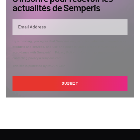
actualités de Semperis
By submitting, you agree that Semperis may send you information regarding its
products and services, and use and process your personal information in
accordance with Semperis’
Privacy Policy
. You can opt out at any time by
contacting privacy@semperis.com.
This site is protected by reCAPTCHA.
SUBMIT