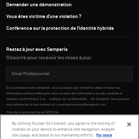
Demander une démonstration
Vous êtes victime d'une violation ?
Conférence sur la protection de l'identité hybride
Restez à jour avec Semperis
S'inscrire pour recevoir les mises à jour.
En soumettant votre demande, vous acceptez que Semperis utilise et traite vos
informations personnelles pour vous envoyer des informations sur ses produits et
services conformément à la
politique de confidentialité
de Semperis. Vous pouvez
vous désinscrire à tout moment en contactant privacy@semperis.com..
This site is protected by reCAPTCHA.
By clicking “Accept All Cookies”, you agree to the storing of
cookies on your device to enhance site navigation, analyze
ENVOYER
site usage, and assist in our marketing efforts.
For more