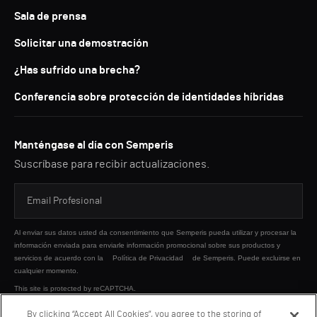
Sala de prensa
Solicitar una demostración
¿Has sufrido una brecha?
Conferencia sobre protección de identidades híbridas
Manténgase al día con Semperis
Suscríbase para recibir actualizaciones.
Al enviar sus datos usted da consentimiento que Semperis pueda utilizar y procesar la
información enviada para enviarle información promocional sobre sus productos y
servicios de acuerdo con la
Política de Privacidad
de Semperis. Puede excluirse en
cualquier momento.
This site is protected by reCAPTCHA.
By clicking “Accept All Cookies”, you agree to the storing of