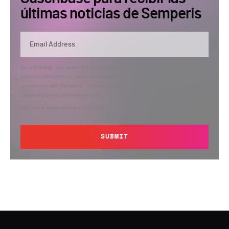
últimas noticias de Semperis
By submitting, you agree that Semperis may send you information regarding its
products and services, and use and process your personal information in
accordance with Semperis’
Privacy Policy
. You can opt out at any time by
contacting privacy@semperis.com.
This site is protected by reCAPTCHA.
SUBMIT