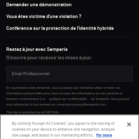
Demander une démonstration
Vous êtes victime d'une violation ?
Conférence sur la protection de l'identité hybride
Restez à jour avec Semperis
S'inscrire pour recevoir les mises à jour.
En soumettant votre demande, vous acceptez que Semperis utilise et traite vos
informations personnelles pour vous envoyer des informations sur ses produits et
services conformément à la
politique de confidentialité
de Semperis. Vous pouvez
vous désinscrire à tout moment en contactant privacy@semperis.com..
This site is protected by reCAPTCHA.
By clicking “Accept All Cookies”, you agree to the storing of
cookies on your device to enhance site navigation, analyze
ENVOYER
site usage, and assist in our marketing efforts.
For more