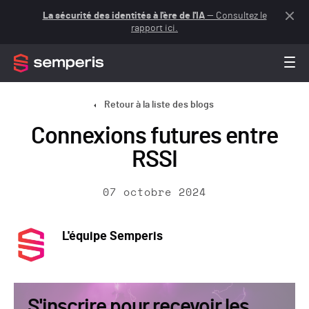
La sécurité des identités à l'ère de l'IA
— Consultez le
rapport ici.
Retour à la liste des blogs
Connexions futures entre
RSSI
07 octobre 2024
L'équipe Semperis
S'inscrire pour recevoir les