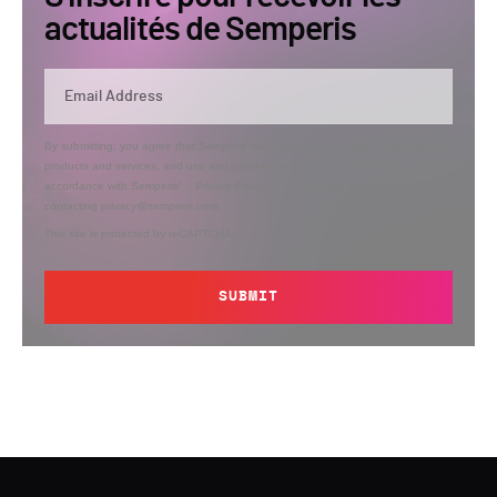
actualités de Semperis
By submitting, you agree that Semperis may send you information regarding its
products and services, and use and process your personal information in
accordance with Semperis’
Privacy Policy
. You can opt out at any time by
contacting privacy@semperis.com.
This site is protected by reCAPTCHA.
SUBMIT