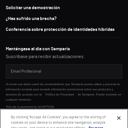
Solicitar una demostración
¿Has sufrido una brecha?
Conferencia sobre protección de identidades híbridas
Manténgase al día con Semperis
Suscríbase para recibir actualizaciones.
Al enviar sus datos usted da consentimiento que Semperis pueda utilizar y procesar la
información enviada para enviarle información promocional sobre sus productos y
servicios de acuerdo con la
Política de Privacidad
de Semperis. Puede excluirse en
cualquier momento.
This site is protected by reCAPTCHA.
By clicking “Accept All Cookies”, you agree to the storing of
cookies on your device to enhance site navigation, analyze
ENVIAR