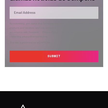
By submitting, you agree that Semperis may send you information regarding its
products and services, and use and process your personal information in
accordance with Semperis’
Privacy Policy
. You can opt out at any time by
contacting privacy@semperis.com.
This site is protected by reCAPTCHA.
SUBMIT