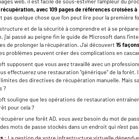
pages web, il est facile de sous-estimer l'ampleur du pr
 récupération, avec
109 pages de références croisées à
 pas quelque chose que l'on peut lire pour la première fo
astructure et de la sécurité à comprendre et à se prépare
 j'ai passé au peigne fin le guide de Microsoft dans l'int
es de prolonger la récupération. J'ai découvert
15 façons
s problèmes peuvent créer des complications en cascad
oft supposent que vous avez travaillé avec un profession
ous effectuerez une restauration "générique" de la forêt. I
limites des directives de récupération manuelle. Mais sa
s ?
ft souligne que les opérations de restauration entraîner
êt pour cela ?
récupérer une forêt AD, vous avez besoin du mot de pas
des mots de passe stockés dans un endroit qui n'est pas
s :
La gestion de votre infrastructure virtuelle dépend-el