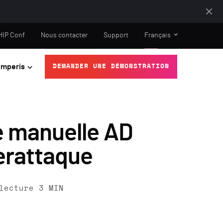
HIP Conf
Nous contacter
Support
Français
mperis
DEMANDER UNE DÉMONSTRATION
e manuelle AD
erattaque
lecture
3
MIN