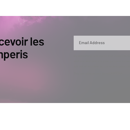
cevoir les
mperis
By submitting, you agree that Semperis ma
and use and process your personal inform
opt out at any time by contacting privac
This site is protected by reCAPTCHA.