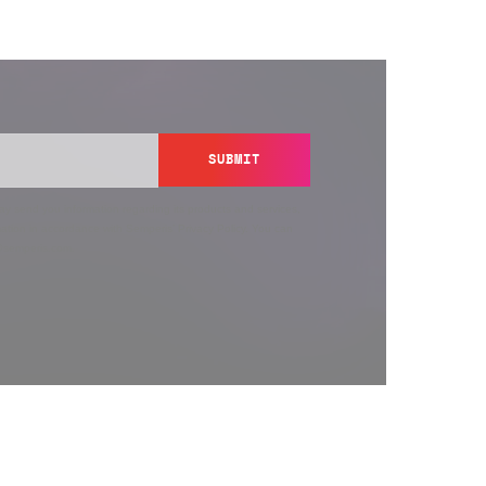
SUBMIT
y send you information regarding its products and services,
ation in accordance with Semperis’
Privacy Policy
. You can
y@semperis.com.