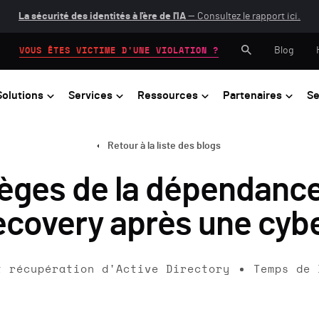
La sécurité des identités à l'ère de l'IA
— Consultez le rapport ici.
Blog
VOUS ÊTES VICTIME D'UNE VIOLATION ?
Solutions
Services
Ressources
Partenaires
Se
Retour à la liste des blogs
ièges de la dépendanc
ecovery après une cyb
t récupération d'Active Directory
Temps de 