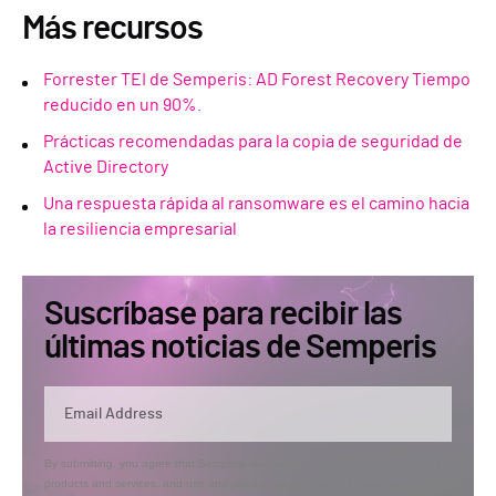
Más recursos
Forrester TEI de Semperis: AD Forest Recovery Tiempo
reducido en un 90%.
Prácticas recomendadas para la copia de seguridad de
Active Directory
Una respuesta rápida al ransomware es el camino hacia
la resiliencia empresarial
Suscríbase para recibir las
últimas noticias de Semperis
By submitting, you agree that Semperis may send you information regarding its
products and services, and use and process your personal information in