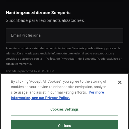
Manténgase al día con Semperis
Suscríbase para recibir actualizaciones.
Al enviar sus datos usted da consentimiento que Semperis pueda utilizar y procesar la
información enviada para enviarle información promocional sobre sus productos y
servicios de acuerdo con la
Política de Privacidad
de Semperis. Puede excluirse en
cualquier momento.
This site is protected by reCAPTCHA.
By clicking “Accept All Cookies”, you agree to the storing of
cookies on your device to enhance site navigation, analyze
ENVIAR
site usage, and assist in our marketing efforts.
For more
information, see our Privacy Policy.
Cookies Settings
Options