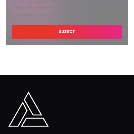
accordance with Semperis’
Privacy Policy
. You can opt out at any time by
contacting privacy@semperis.com.
This site is protected by reCAPTCHA.
SUBMIT