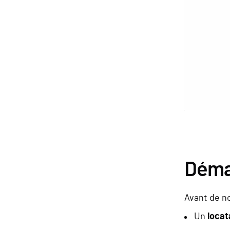
Démar
Avant de no
Un
locat