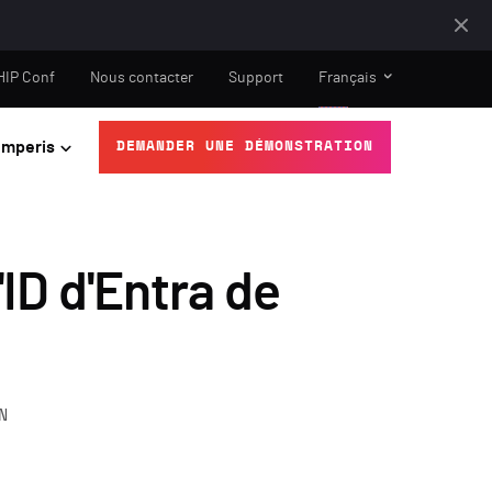
HIP Conf
Nous contacter
Support
Français
mperis
DEMANDER UNE DÉMONSTRATION
ID d'Entra de
N