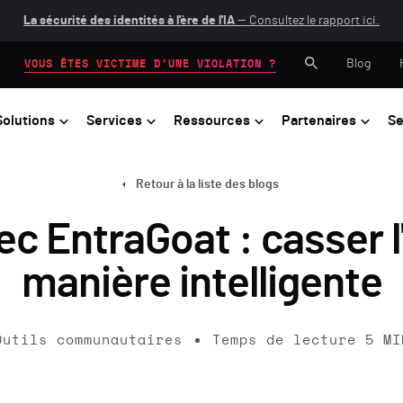
La sécurité des identités à l'ère de l'IA
— Consultez le rapport ici.
Blog
VOUS ÊTES VICTIME D'UNE VIOLATION ?
Solutions
Services
Ressources
Partenaires
Se
Retour à la liste des blogs
c EntraGoat : casser l'
manière intelligente
Outils communautaires
Temps de lecture
5
MI