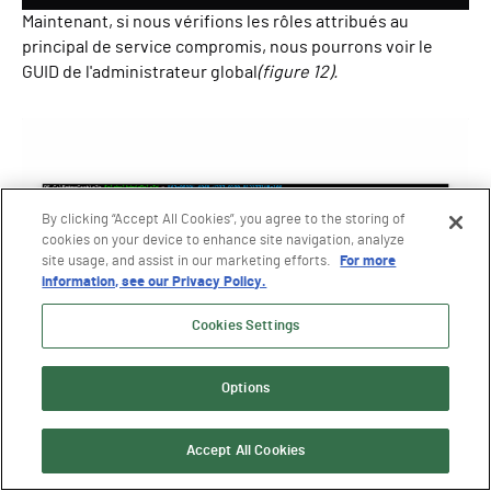
Maintenant, si nous vérifions les rôles attribués au
principal de service compromis, nous pourrons voir le
GUID de l'administrateur global
(figure 12).
By clicking “Accept All Cookies”, you agree to the storing of
cookies on your device to enhance site navigation, analyze
site usage, and assist in our marketing efforts.
For more
information, see our Privacy Policy.
Cookies Settings
Figure 12. Visualisation du GUID de l'administrateur global
Options
Si vous avez suivi de près, une différence de
comportement essentielle peut être mise en évidence :
Accept All Cookies
Pourquoi est-il nécessaire d'obtenir un nouveau JWT pour