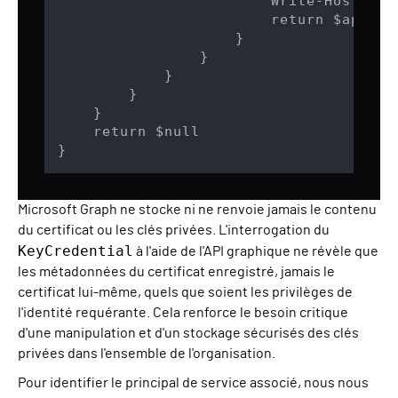
                        Write-Host "Ce
                        return $app

                    }

                }

            }

        }

    }

    return $null

Microsoft Graph ne stocke ni ne renvoie jamais le contenu
du certificat ou les clés privées. L'interrogation du
KeyCredential
à l'aide de l'API graphique ne révèle que
les métadonnées du certificat enregistré, jamais le
certificat lui-même, quels que soient les privilèges de
l'identité requérante. Cela renforce le besoin critique
d'une manipulation et d'un stockage sécurisés des clés
privées dans l'ensemble de l'organisation.
Pour identifier le principal de service associé, nous nous