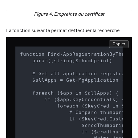
Figure 4. Empreinte du certificat
La fonction suivante permet d'effectuer la recherche :
Copier
function Find-AppRegistrationByThumbpri
    param([string]$Thumbprint)

    # Get all application registration
    $allApps = Get-MgApplication -All

    foreach ($app in $allApps) {

        if ($app.KeyCredentials) {

            foreach ($keyCred in $app.
                # Compare thumbprints 
                if ($keyCred.CustomKeyI
                    $credThumbprint = 
                    if ($credThumbprin