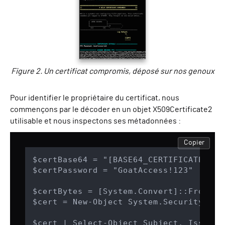
Figure 2. Un certificat compromis, déposé sur nos genoux
Pour identifier le propriétaire du certificat, nous
commençons par le décoder en un objet X509Certificate2
utilisable et nous inspectons ses métadonnées :
Copier
$certBase64 = "[BASE64_CERTIFICATE_BLOG
$certPassword = "GoatAccess!123"

$certBytes = [System.Convert]::FromBas
$cert = New-Object System.Security.Cry