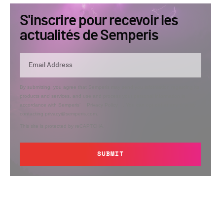
S'inscrire pour recevoir les
actualités de Semperis
By submitting, you agree that Semperis may send you information regarding its
products and services, and use and process your personal information in
accordance with Semperis’
Privacy Policy
. You can opt out at any time by
contacting privacy@semperis.com.
This site is protected by reCAPTCHA.
SUBMIT