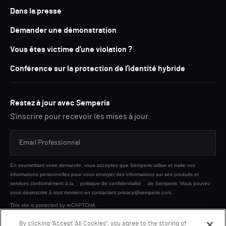
Dans la presse
Demander une démonstration
Vous êtes victime d'une violation ?
Conférence sur la protection de l'identité hybride
Restez à jour avec Semperis
S'inscrire pour recevoir les mises à jour.
En soumettant votre demande, vous acceptez que Semperis utilise et traite vos
informations personnelles pour vous envoyer des informations sur ses produits et
services conformément à la
politique de confidentialité
de Semperis. Vous pouvez
vous désinscrire à tout moment en contactant privacy@semperis.com..
This site is protected by reCAPTCHA.
By clicking “Accept All Cookies”, you agree to the storing of