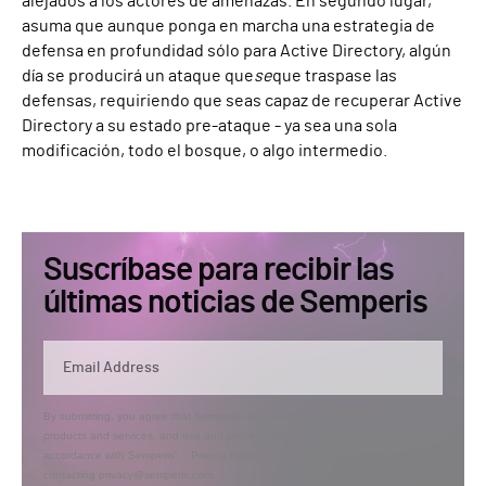
alejados a los actores de amenazas. En segundo lugar,
asuma que aunque ponga en marcha una estrategia de
defensa en profundidad sólo para Active Directory, algún
día se producirá un ataque que
se
que traspase las
defensas, requiriendo que seas capaz de recuperar Active
Directory a su estado pre-ataque - ya sea una sola
modificación, todo el bosque, o algo intermedio.
Suscríbase para recibir las
últimas noticias de Semperis
By submitting, you agree that Semperis may send you information regarding its
products and services, and use and process your personal information in
accordance with Semperis’
Privacy Policy
. You can opt out at any time by
contacting privacy@semperis.com.