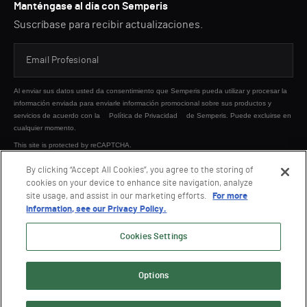
Manténgase al día con Semperis
Suscríbase para recibir actualizaciones.
Al enviar sus datos usted da consentimiento que Semperis pueda utilizar y procesar la
información enviada para enviarle información promocional sobre sus productos y
servicios de acuerdo con la
Política de Privacidad
de Semperis. Puede excluirse en
cualquier momento.
This site is protected by reCAPTCHA.
By clicking “Accept All Cookies”, you agree to the storing of
cookies on your device to enhance site navigation, analyze
ENVIAR
site usage, and assist in our marketing efforts.
For more
information, see our Privacy Policy.
Cookies Settings
Options
© 2026 Semperis. Todos los derechos reservados.