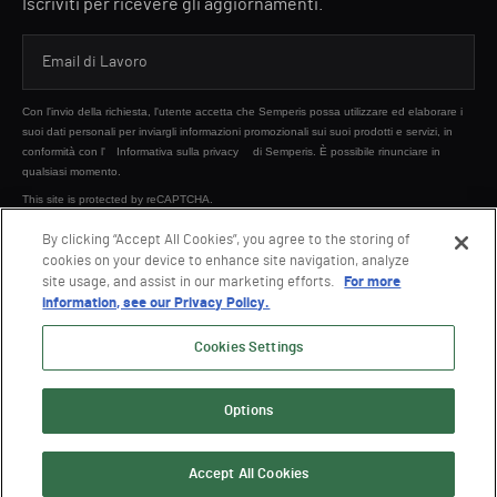
Iscriviti per ricevere gli aggiornamenti.
Con l'invio della richiesta, l'utente accetta che Semperis possa utilizzare ed elaborare i
suoi dati personali per inviargli informazioni promozionali sui suoi prodotti e servizi, in
conformità con l'
Informativa sulla privacy
di Semperis. È possibile rinunciare in
qualsiasi momento.
This site is protected by reCAPTCHA.
By clicking “Accept All Cookies”, you agree to the storing of
cookies on your device to enhance site navigation, analyze
INVIA
site usage, and assist in our marketing efforts.
For more
information, see our Privacy Policy.
Cookies Settings
Options
© 2026 Semperis. Tutti i diritti riservati.
Informativa sulla privacy
Condizioni di utilizzo
Accept All Cookies