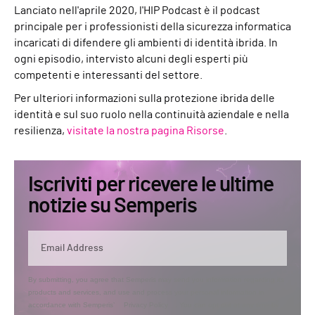
Lanciato nell'aprile 2020, l'HIP Podcast è il podcast
principale per i professionisti della sicurezza informatica
incaricati di difendere gli ambienti di identità ibrida. In
ogni episodio, intervisto alcuni degli esperti più
competenti e interessanti del settore.
Per ulteriori informazioni sulla protezione ibrida delle
identità e sul suo ruolo nella continuità aziendale e nella
resilienza,
visitate la nostra pagina Risorse
.
Iscriviti per ricevere le ultime
notizie su Semperis
By submitting, you agree that Semperis may send you information regarding its
products and services, and use and process your personal information in
accordance with Semperis’
Privacy Policy
. You can opt out at any time by