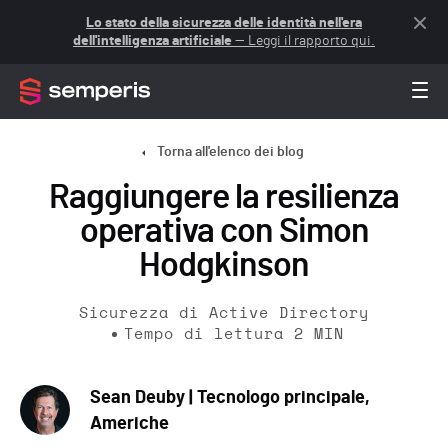
Lo stato della sicurezza delle identità nell'era
dell'intelligenza artificiale
— Leggi il rapporto qui.
Torna all'elenco dei blog
Raggiungere la resilienza
operativa con Simon
Hodgkinson
Sicurezza di Active Directory
Tempo di lettura
2
MIN
Sean Deuby | Tecnologo principale,
Americhe