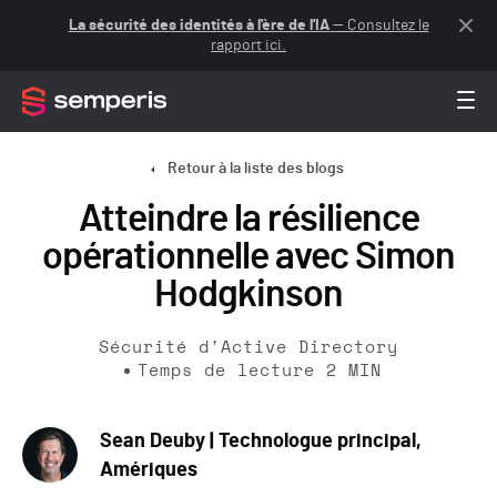
La sécurité des identités à l'ère de l'IA
— Consultez le
rapport ici.
Retour à la liste des blogs
Atteindre la résilience
opérationnelle avec Simon
Hodgkinson
Sécurité d'Active Directory
Temps de lecture
2
MIN
Sean Deuby | Technologue principal,
Amériques