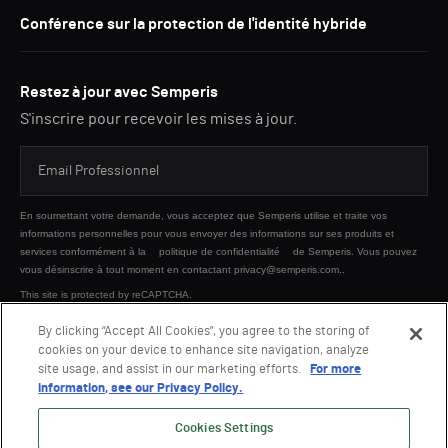
Conférence sur la protection de l'identité hybride
Restez à jour avec Semperis
S'inscrire pour recevoir les mises à jour.
En soumettant votre demande, vous acceptez que Semperis utilise et traite vos
informations personnelles pour vous envoyer des informations sur ses produits et
services conformément à la
politique de confidentialité
de Semperis. Vous pouvez
vous désinscrire à tout moment en contactant privacy@semperis.com..
This site is protected by reCAPTCHA.
By clicking “Accept All Cookies”, you agree to the storing of
cookies on your device to enhance site navigation, analyze
ENVOYER
site usage, and assist in our marketing efforts.
For more
information, see our Privacy Policy.
Cookies Settings