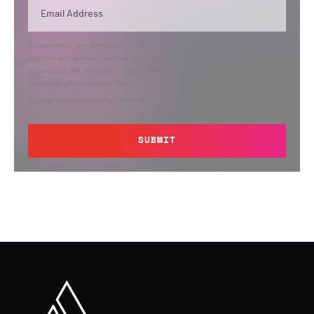
By submitting, you agree that Semperis may send you information regarding its
products and services, and use and process your personal information in
accordance with Semperis’
Privacy Policy
. You can opt out at any time by
contacting privacy@semperis.com.
This site is protected by reCAPTCHA.
SUBMIT