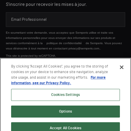
S'inscrire pour recevoir les mises à jour.
En soumettant votre demande, vous acceptez que Semperis utilise et traite vos
informations personnelles pour vous envoyer des informations sur ses produits et
services conformément à la
politique de confidentialité
de Semperis. Vous pouvez
vous désinscrire à tout moment en contactant privacy@semperis.com..
This site is protected by reCAPTCHA.
By clicking “Accept All Cookies”, you agree to the storing of
cookies on your device to enhance site navigation, analyze
ENVOYER
site usage, and assist in our marketing efforts.
For more
information, see our Privacy Policy.
Cookies Settings
Options
© 2026 Semperis. Tous droits réservés.
Politique de confidentialité
Conditions d'utilisation
Accept All Cookies