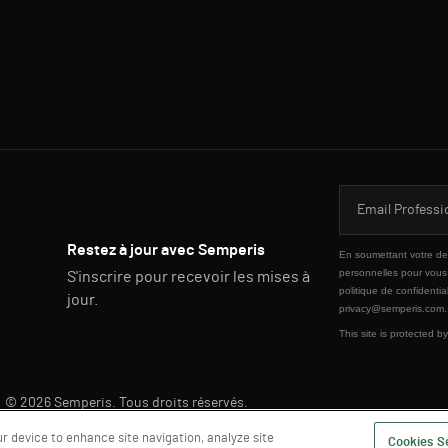
Restez à jour avec Semperis
En soumettant votre dem
personnelles pour vous 
S'inscrire pour recevoir les mises à
politique de confidential
jour.
privacy@semperis.com.
This site is protected
© 2026 Semperis. Tous droits réservés.
ur device to enhance site navigation, analyze site
Cookies S