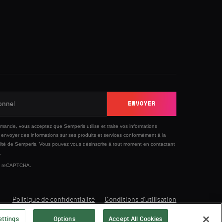
ENVOYER
ande, vous acceptez que Semperis utilise et traite vos informations
envoyer des informations sur ses produits et services conformément à la
ité
de Semperis. Vous pouvez vous désinscrire à tout moment en contactant
.
 by reCAPTCHA.
Politique de confidentialité
Conditions d'utilisation
ettings
Options
Accept All Cookies