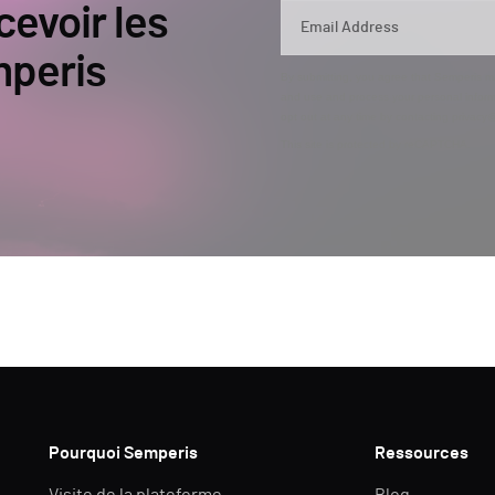
cevoir les
mperis
By submitting, you agree that Semperis ma
and use and process your personal inform
opt out at any time by contacting privac
This site is protected by reCAPTCHA.
Pourquoi Semperis
Ressources