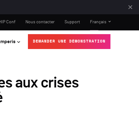
HIP Conf
Nous contacter
Support
Français
mperis
DEMANDER UNE DÉMONSTRATION
es aux crises
é