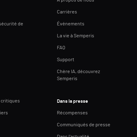
À propos de nous
Carrières
 sécurité de
Événements
La vie à Semperis
FAQ
Support
Chère IA, découvrez
Semperis
 critiques
Dans la presse
iers
Récompenses
Communiqués de presse
Dans l'actualité