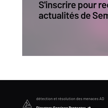
S'inscrire pour re
actualités de Se
détection et résolution des menaces AD