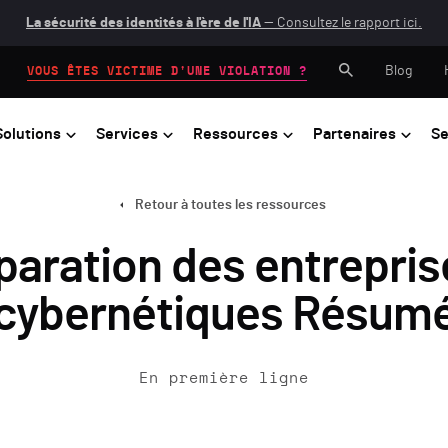
La sécurité des identités à l'ère de l'IA
— Consultez le rapport ici.
Blog
VOUS ÊTES VICTIME D'UNE VIOLATION ?
Solutions
Services
Ressources
Partenaires
Se
Retour à toutes les ressources
éparation des entrepris
cybernétiques Résum
En première ligne