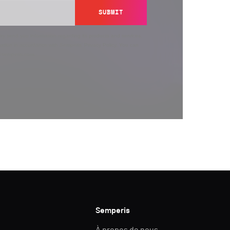
SUBMIT
y send you information regarding its products and services,
ation in accordance with Semperis’
Privacy Policy
. You can
y@semperis.com.
Semperis