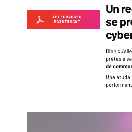
Un re
TÉLÉCHARGER
se pr
MAINTENANT
cybe
Bien qu'ell
prêtes à se
de communic
Une étude m
performanc