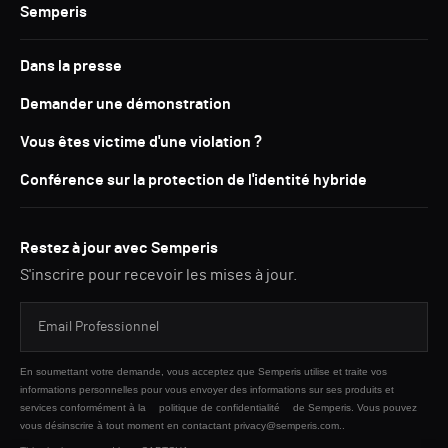
Semperis
Dans la presse
Demander une démonstration
Vous êtes victime d'une violation ?
Conférence sur la protection de l'identité hybride
Restez à jour avec Semperis
S'inscrire pour recevoir les mises à jour.
En soumettant votre demande, vous acceptez que Semperis utilise et traite vos
informations personnelles pour vous envoyer des informations sur ses produits et
services conformément à la
politique de confidentialité
de Semperis. Vous pouvez
vous désinscrire à tout moment en contactant privacy@semperis.com..