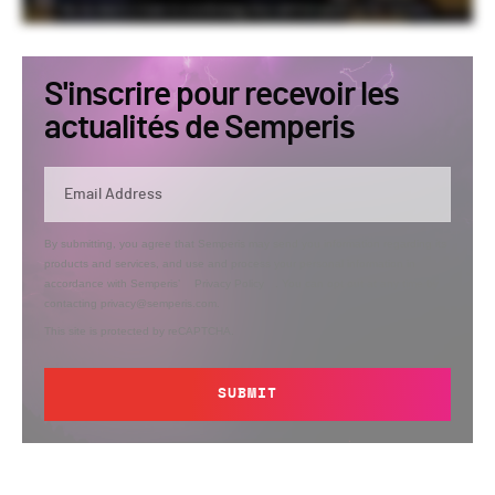
S'inscrire pour recevoir les
actualités de Semperis
By submitting, you agree that Semperis may send you information regarding its
products and services, and use and process your personal information in
accordance with Semperis’
Privacy Policy
. You can opt out at any time by
contacting privacy@semperis.com.
This site is protected by reCAPTCHA.
SUBMIT