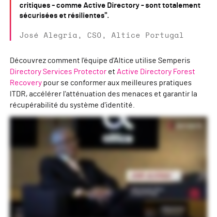
critiques - comme Active Directory - sont totalement
sécurisées et résilientes".
José Alegria, CSO, Altice Portugal
Découvrez comment l'équipe d'Altice utilise Semperis
Directory Services Protector
et
Active Directory Forest
Recovery
pour se conformer aux meilleures pratiques
ITDR, accélérer l'atténuation des menaces et garantir la
récupérabilité du système d'identité.
Intervenants : Jose Alegria, Chief Security Officer d'Altice Portugal ; Pedro Inacio, Head of Cyber Security and Privacy d'Altice Portugal Altice Portugal est la cinquième plus grande
entreprise du Portugal, et le premier opérateur. Nous détenons environ 50 % des parts de marché dans le secteur des télécommunications. Nous employons environ 20 000
personnes, ce qui est très important pour la taille de l'Active Directory, car chacun d'entre eux possède un compte. Active Directory est très important parce que nous l'utilisons
comme principal écosystème pour l'authentification. Nous n'avons pas de produit propre, comme Okta ou Ping Identity, pour fournir l'authentification aux utilisateurs. Nous avons
compris que nous avions beaucoup de lacunes parce qu'Altice Portugal est le résultat d'un grand nombre de fusions et d'acquisitions, de différentes entreprises, de différents
écosystèmes Active Directory, avec différents niveaux de maturité, et notre défi est de les mettre tous au même niveau. Mon souci n'est pas d'être attaqué, car nous subissons des
attaques tous les jours. Ce qui me préoccupe, c'est que l'une de ces attaques devienne catastrophique. Mais il est important pour un RSSI de comprendre quels types d'attaques.
Pour un opérateur, le premier est le ransomware, derrière lequel se cache généralement quelqu'un qui a volé des informations d'identification pour permettre l'attaque. Le
deuxième niveau est l'espionnage. Il s'agit d'attaquer l'opérateur pour atteindre l'un de ses employés. Le troisième niveau est la fraude. La fraude en termes de service de
télécommunication. Mais le plus important, celui qui me fait perdre le sommeil la nuit, c'est le ransomware ou le wipeware, selon ce qui fonctionne. C'est la raison pour laquelle vous
devez vous assurer que vos infrastructures critiques, comme Active Directory, sont totalement sécurisées et résilientes. Nous avons décidé d'investir dans une technologie qui,
premièrement, accélérera la reprise. Deuxièmement, nous aurons la possibilité de détecter les comportements anormaux. Mais l'aspect le plus important était la capacité de
récupération. La raison pour laquelle nous avons opté pour Semperis est que le module ADFR de Semperis me garantit que la sauvegarde est séparée de l'écosystème de
sauvegarde normal. Je peux donc récupérer les sauvegardes de Semperis directement en quelques heures. Notre principale préoccupation était de gérer le nombre considérable
d'événements produits par l'écosystème Microsoft Active Directory. Il était assez difficile de planifier des cas d'utilisation pour détecter des attaques ou des situations
potentiellement dangereuses. DSP était l'outil qu'il nous fallait, car il simplifie considérablement le travail de nos techniciens, et il fonctionne toujours et produit les informations
dont nous avons besoin. La DSP est une technologie très simple et transparente. Elle aide notre équipe à comprendre ce qui se passe. Elle aide à comprendre les erreurs de
configuration. Elle nous aide à nous conformer aux meilleures pratiques que nous devons appliquer dans nos écosystèmes Active Directory. Dans le cas de la solution Semperis, le
module DSP est intégré à notre centre opérationnel de cybersécurité, de sorte qu'un comportement anormal est automatiquement signalé aux analystes pour qu'ils puissent
réagir. Enfin, ce qui est peut-être le plus important pour notre discussion sur la résilience d'Active Directory, c'est la capacité de récupération. C'est la raison principale pour
laquelle nous avons acquis Semperis, le module ADFR , afin de nous assurer que notre capacité de récupération de l'Active Directory est séparée des sauvegardes normales, et nous
pouvons garantir que nous récupérons l'Active Directory beaucoup plus rapidement qu'auparavant.