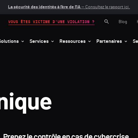
La sécurité des identités à l'ère de l'IA
— Consultez le rapport ici.
Blog
VOUS ÊTES VICTIME D'UNE VIOLATION ?
Solutions
Services
Ressources
Partenaires
Se
nique
Prenez le contrôle en cas de cybercrise