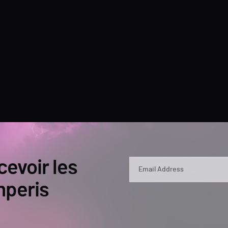
cevoir les
mperis
By submitting, you agree that Semperis ma
and use and process your personal inform
opt out at any time by contacting privac
This site is protected by reCAPTCHA.