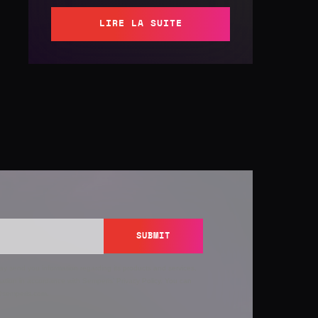
LIRE LA SUITE
SUBMIT
y send you information regarding its products and services,
ation in accordance with Semperis’
Privacy Policy
. You can
y@semperis.com.