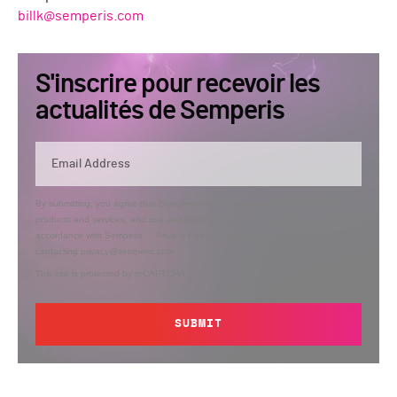
billk@semperis.com
S'inscrire pour recevoir les
actualités de Semperis
By submitting, you agree that Semperis may send you information regarding its
products and services, and use and process your personal information in
accordance with Semperis’
Privacy Policy
. You can opt out at any time by
contacting privacy@semperis.com.
This site is protected by reCAPTCHA.
SUBMIT