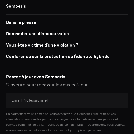
Semperis
Dans la presse
Demander une démonstration
Vous êtes victime d'une violation ?
Conférence sur la protection de l'identité hybride
Restez à jour avec Semperis
S'inscrire pour recevoir les mises à jour.
En soumettant votre demande, vous acceptez que Semperis utilise et traite vos
informations personnelles pour vous envoyer des informations sur ses produits et
services conformément à la
politique de confidentialité
de Semperis. Vous pouvez
vous désinscrire à tout moment en contactant privacy@semperis.com..